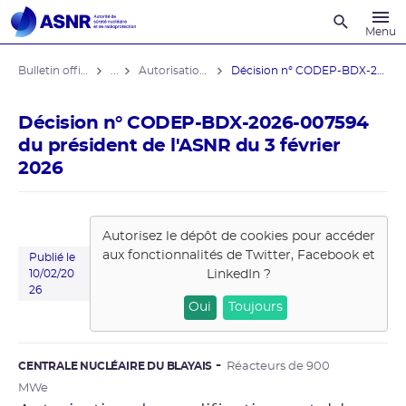
Recherche
Menu
Bulletin officiel de l'ASNR
...
Autorisations de modifications notables
Décision n° CODEP-BDX-2026-007594 du ...
Décision n° CODEP-BDX-2026-007594
du président de l'ASNR du 3 février
2026
Autorisez le dépôt de cookies pour accéder
aux fonctionnalités de
Twitter, Facebook et
Publié le
LinkedIn
?
10/02/20
26
Oui
Toujours
CENTRALE NUCLÉAIRE DU BLAYAIS
Réacteurs de 900
MWe