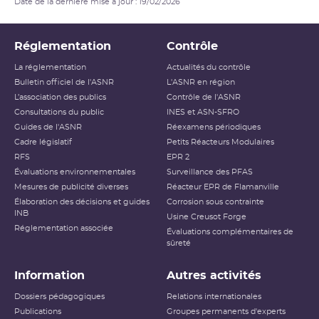
Date de la dernière mise à jour : 19/02/2026
Réglementation
Contrôle
La réglementation
Actualités du contrôle
Bulletin officiel de l'ASNR
L'ASNR en région
L’association des publics
Contrôle de l'ASNR
Consultations du public
INES et ASN-SFRO
Guides de l'ASNR
Réexamens périodiques
Cadre législatif
Petits Réacteurs Modulaires
RFS
EPR 2
Évaluations environnementales
Surveillance des PFAS
Mesures de publicité diverses
Réacteur EPR de Flamanville
Élaboration des décisions et guides
Corrosion sous contrainte
INB
Usine Creusot Forge
Réglementation associée
Évaluations complémentaires de
sûreté
Information
Autres activités
Dossiers pédagogiques
Relations internationales
Publications
Groupes permanents d'experts