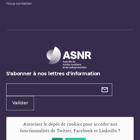
Nous contacter
S'abonner à nos lettres d'information
Types de
newsletter
Adresse
Valider
e-
mail
Autorisez le dépôt de cookies pour accéder aux
fonctionnalités de
Twitter, Facebook et LinkedIn
?