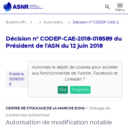
Recherche
Menu
Bulletin officiel de l'ASNR
...
Autorisations de modifications notables
Décision n° CODEP-CAE-2018-018589 du ...
Décision n° CODEP-CAE-2018-018589 du
Président de l'ASN du 12 juin 2018
Autorisez le dépôt de cookies pour accéder
aux fonctionnalités de
Twitter, Facebook et
Publié le
LinkedIn
?
13/06/201
8
Oui
Toujours
CENTRE DE STOCKAGE DE LA MANCHE (CSM)
Stokage de
substances radioactives
Autorisation de modification notable