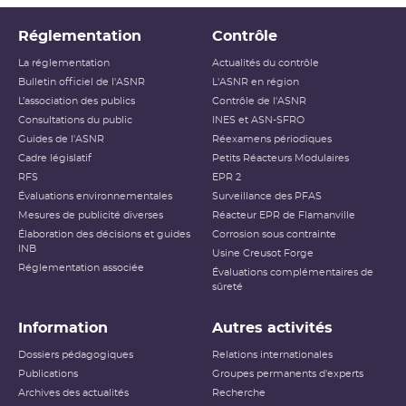
Réglementation
Contrôle
La réglementation
Actualités du contrôle
Bulletin officiel de l'ASNR
L'ASNR en région
L’association des publics
Contrôle de l'ASNR
Consultations du public
INES et ASN-SFRO
Guides de l'ASNR
Réexamens périodiques
Cadre législatif
Petits Réacteurs Modulaires
RFS
EPR 2
Évaluations environnementales
Surveillance des PFAS
Mesures de publicité diverses
Réacteur EPR de Flamanville
Élaboration des décisions et guides
Corrosion sous contrainte
INB
Usine Creusot Forge
Réglementation associée
Évaluations complémentaires de
sûreté
Information
Autres activités
Dossiers pédagogiques
Relations internationales
Publications
Groupes permanents d'experts
Archives des actualités
Recherche