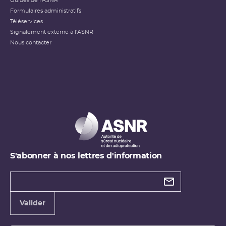
Guides de l'ASNR
Formulaires administratifs
Téléservices
Signalement externe à l'ASNR
Nous contacter
S'abonner à nos lettres d'information
Types de
newsletter
Adresse
Valider
e-
mail