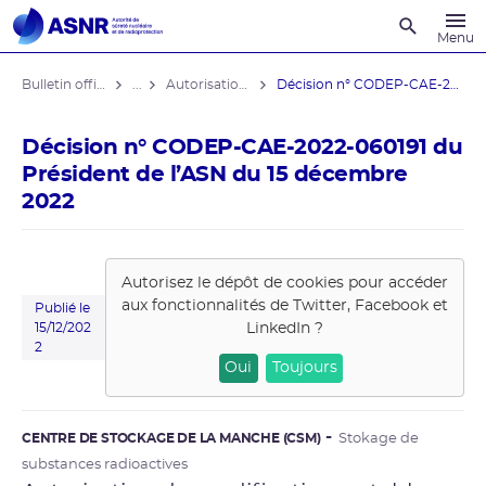
Recherche
Menu
Bulletin officiel de l'ASNR
...
Autorisations de modifications notables
Décision n° CODEP-CAE-2022-060191 du ...
Décision n° CODEP-CAE-2022-060191 du
Président de l’ASN du 15 décembre
2022
Autorisez le dépôt de cookies pour accéder
aux fonctionnalités de
Twitter, Facebook et
Publié le
LinkedIn
?
15/12/202
2
Oui
Toujours
CENTRE DE STOCKAGE DE LA MANCHE (CSM)
Stokage de
substances radioactives