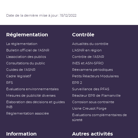
Date de la dernière mise à jour : 15/12/2022
Réglementation
Contrôle
La réglementation
Actualités du contrôle
Bulletin officiel de l'ASNR
L'ASNR en région
L’association des publics
Contrôle de l'ASNR
Consultations du public
INES et ASN-SFRO
Guides de l'ASNR
Réexamens périodiques
Cadre législatif
Petits Réacteurs Modulaires
RFS
EPR 2
Évaluations environnementales
Surveillance des PFAS
Mesures de publicité diverses
Réacteur EPR de Flamanville
Élaboration des décisions et guides
Corrosion sous contrainte
INB
Usine Creusot Forge
Réglementation associée
Évaluations complémentaires de
sûreté
Information
Autres activités