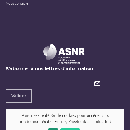
Nous contacter
S'abonner à nos lettres d'information
Types de
newsletter
Adresse
Valider
e-
mail
Autorisez le dépôt de cookies pour accéder aux
fonctionnalités de
Twitter, Facebook et LinkedIn
?