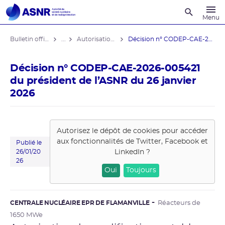
Recherche
Menu
Bulletin officiel de l'ASNR
...
Autorisations de modifications notables
Décision n° CODEP-CAE-2026-005421 du ...
Décision n° CODEP-CAE-2026-005421
du président de l’ASNR du 26 janvier
2026
Autorisez le dépôt de cookies pour accéder
aux fonctionnalités de
Twitter, Facebook et
Publié le
LinkedIn
?
26/01/20
26
Oui
Toujours
CENTRALE NUCLÉAIRE EPR DE FLAMANVILLE
Réacteurs de
1650 MWe