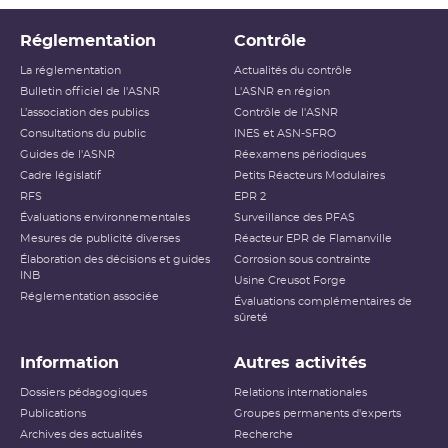
Réglementation
Contrôle
La réglementation
Actualités du contrôle
Bulletin officiel de l'ASNR
L'ASNR en région
L’association des publics
Contrôle de l'ASNR
Consultations du public
INES et ASN-SFRO
Guides de l'ASNR
Réexamens périodiques
Cadre législatif
Petits Réacteurs Modulaires
RFS
EPR 2
Évaluations environnementales
Surveillance des PFAS
Mesures de publicité diverses
Réacteur EPR de Flamanville
Élaboration des décisions et guides
Corrosion sous contrainte
INB
Usine Creusot Forge
Réglementation associée
Évaluations complémentaires de
sûreté
Information
Autres activités
Dossiers pédagogiques
Relations internationales
Publications
Groupes permanents d'experts
Archives des actualités
Recherche