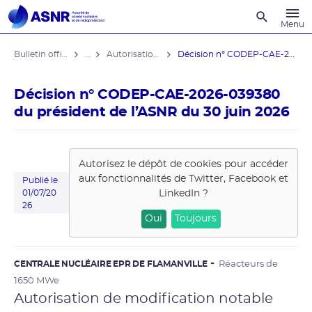
Recherche
Menu
Bulletin officiel de l'ASNR
...
Autorisations de modifications notables
Décision n° CODEP-CAE-2026-039380 du ...
Décision n° CODEP-CAE-2026-039380
du président de l’ASNR du 30 juin 2026
Autorisez le dépôt de cookies pour accéder
aux fonctionnalités de
Twitter, Facebook et
Publié le
LinkedIn
?
01/07/20
26
Oui
Toujours
CENTRALE NUCLÉAIRE EPR DE FLAMANVILLE
Réacteurs de
1650 MWe
Autorisation de modification notable