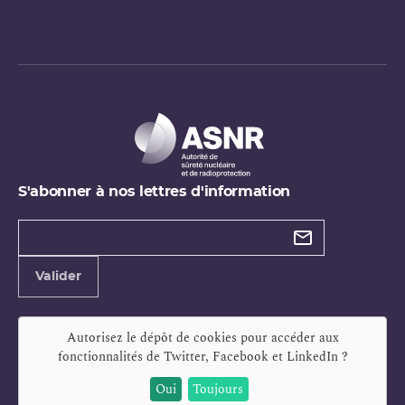
S'abonner à nos lettres d'information
Types de
newsletter
Adresse
Valider
e-
mail
Autorisez le dépôt de cookies pour accéder aux
fonctionnalités de
Twitter, Facebook et LinkedIn
?
Oui
Toujours