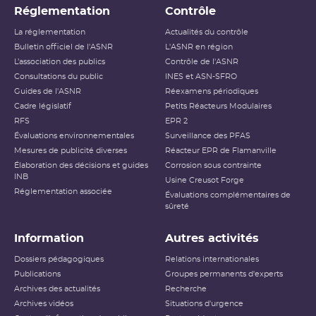
Réglementation
Contrôle
La réglementation
Actualités du contrôle
Bulletin officiel de l'ASNR
L'ASNR en région
L’association des publics
Contrôle de l'ASNR
Consultations du public
INES et ASN-SFRO
Guides de l'ASNR
Réexamens périodiques
Cadre législatif
Petits Réacteurs Modulaires
RFS
EPR 2
Évaluations environnementales
Surveillance des PFAS
Mesures de publicité diverses
Réacteur EPR de Flamanville
Élaboration des décisions et guides
Corrosion sous contrainte
INB
Usine Creusot Forge
Réglementation associée
Évaluations complémentaires de
sûreté
Information
Autres activités
Dossiers pédagogiques
Relations internationales
Publications
Groupes permanents d'experts
Archives des actualités
Recherche
Archives vidéos
Situations d'urgence