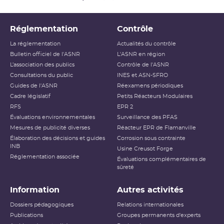
Réglementation
Contrôle
La réglementation
Actualités du contrôle
Bulletin officiel de l'ASNR
L'ASNR en région
L’association des publics
Contrôle de l'ASNR
Consultations du public
INES et ASN-SFRO
Guides de l'ASNR
Réexamens périodiques
Cadre législatif
Petits Réacteurs Modulaires
RFS
EPR 2
Évaluations environnementales
Surveillance des PFAS
Mesures de publicité diverses
Réacteur EPR de Flamanville
Élaboration des décisions et guides
Corrosion sous contrainte
INB
Usine Creusot Forge
Réglementation associée
Évaluations complémentaires de
sûreté
Information
Autres activités
Dossiers pédagogiques
Relations internationales
Publications
Groupes permanents d'experts