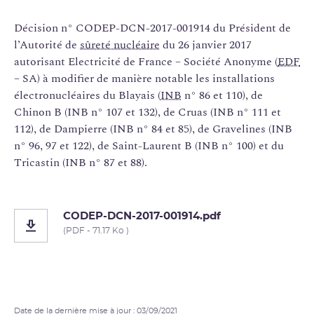
Décision n° CODEP-DCN-2017-001914 du Président de
l’Autorité de
sûreté nucléaire
du 26 janvier 2017
autorisant Electricité de France – Société Anonyme (
EDF
– SA) à modifier de manière notable les installations
électronucléaires du Blayais (
INB
n° 86 et 110), de
Chinon B (INB n° 107 et 132), de Cruas (INB n° 111 et
112), de Dampierre (INB n° 84 et 85), de Gravelines (INB
n° 96, 97 et 122), de Saint-Laurent B (INB n° 100) et du
Tricastin (INB n° 87 et 88).
CODEP-DCN-2017-001914.pdf
(PDF - 71.17 Ko )
Date de la dernière mise à jour : 03/09/2021