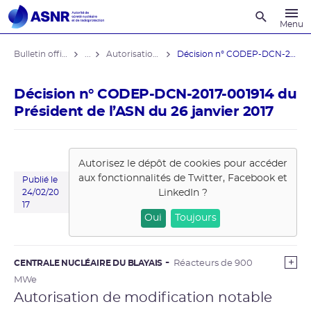
Recherche
Menu
Bulletin officiel de l'ASNR
...
Autorisations de modifications notables
Décision n° CODEP-DCN-2017-001914 du ...
Décision n° CODEP-DCN-2017-001914 du
Président de l’ASN du 26 janvier 2017
Autorisez le dépôt de cookies pour accéder
aux fonctionnalités de
Twitter, Facebook et
Publié le
LinkedIn
?
24/02/20
17
Oui
Toujours
CENTRALE NUCLÉAIRE DU BLAYAIS
Réacteurs de 900
MWe
Autorisation de modification notable