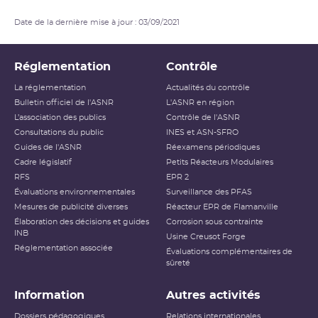
Date de la dernière mise à jour : 03/09/2021
Réglementation
Contrôle
La réglementation
Actualités du contrôle
Bulletin officiel de l'ASNR
L'ASNR en région
L’association des publics
Contrôle de l'ASNR
Consultations du public
INES et ASN-SFRO
Guides de l'ASNR
Réexamens périodiques
Cadre législatif
Petits Réacteurs Modulaires
RFS
EPR 2
Évaluations environnementales
Surveillance des PFAS
Mesures de publicité diverses
Réacteur EPR de Flamanville
Élaboration des décisions et guides
Corrosion sous contrainte
INB
Usine Creusot Forge
Réglementation associée
Évaluations complémentaires de
sûreté
Information
Autres activités
Dossiers pédagogiques
Relations internationales