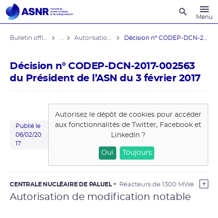
Recherche
Menu
Bulletin officiel de l'ASNR
...
Autorisations de modifications notables
Décision n° CODEP-DCN-2017-002563 du ...
Décision n° CODEP-DCN-2017-002563
du Président de l’ASN du 3 février 2017
Autorisez le dépôt de cookies pour accéder
aux fonctionnalités de
Twitter, Facebook et
Publié le
LinkedIn
?
06/02/20
17
Oui
Toujours
CENTRALE NUCLÉAIRE DE PALUEL
Réacteurs de 1300 MWe
Autorisation de modification notable