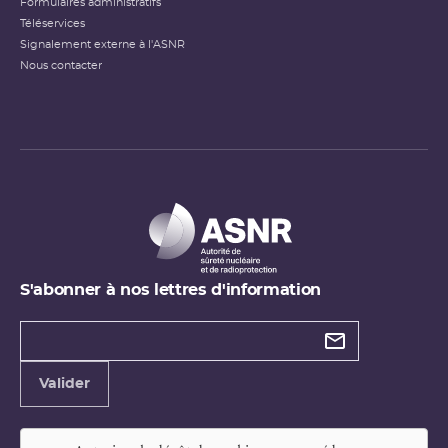
Formulaires administratifs
Téléservices
Signalement externe à l'ASNR
Nous contacter
S'abonner à nos lettres d'information
Types de
newsletter
Adresse
Valider
e-
mail