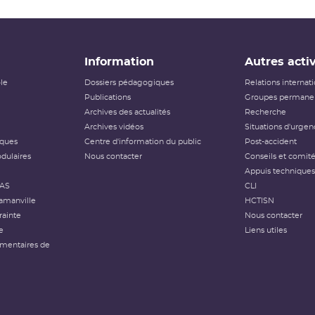
Information
Autres activ
ôle
Dossiers pédagogiques
Relations internat
Publications
Groupes permanen
Archives des actualités
Recherche
Archives vidéos
Situations d'urgen
iques
Centre d'information du public
Post-accident
dulaires
Nous contacter
Conseils et comit
Appuis techniques
FAS
CLI
amanville
HCTISN
rainte
Nous contacter
e
Liens utiles
émentaires de