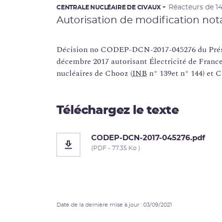
Réacteurs de 
CENTRALE NUCLÉAIRE DE CIVAUX
Autorisation de modification not
Décision no CODEP-DCN-2017-045276 du Prési
décembre 2017 autorisant Électricité de France
nucléaires de Chooz (
INB
n° 139et n° 144) et C
Téléchargez le texte
CODEP-DCN-2017-045276.pdf
(PDF - 77.35 Ko )
Date de la dernière mise à jour : 03/09/2021