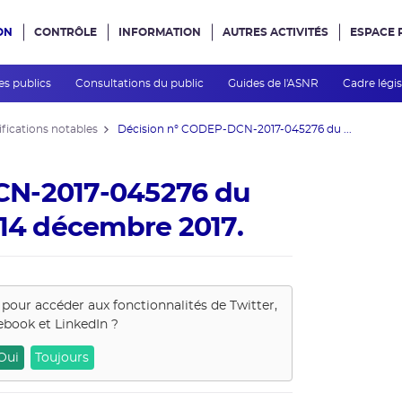
ON
CONTRÔLE
INFORMATION
AUTRES ACTIVITÉS
ESPACE 
e site
es publics
Consultations du public
Guides de l'ASNR
Cadre légis
fications notables
Décision n° CODEP-DCN-2017-045276 du ...
CN-2017-045276 du
 14 décembre 2017.
 pour accéder aux fonctionnalités de
Twitter,
ebook et LinkedIn
?
Oui
Toujours