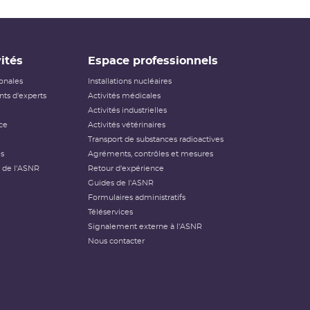
ités
Espace professionnels
ionales
Installations nucléaires
ts d'experts
Activités médicales
Activités industrielles
ce
Activités vétérinaires
Transport de substances radioactives
és
Agréments, contrôles et mesures
 de l'ASNR
Retour d'expérience
Guides de l'ASNR
Formulaires administratifs
Téléservices
Signalement externe à l'ASNR
Nous contacter