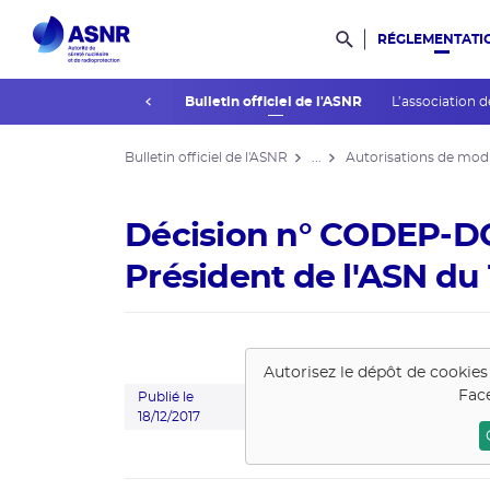
RÉGLEMENTATI
Rechercher dans l
prev
La réglementation
Bulletin officiel de l'ASNR
L’association d
Bulletin officiel de l'ASNR
...
Autorisations de modi
Décision n° CODEP-D
Président de l'ASN du
Autorisez le dépôt de cookies
Fac
Publié le
18/12/2017