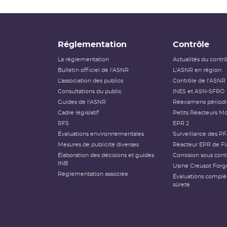
Réglementation
Contrôle
La réglementation
Actualités du contr
Bulletin officiel de l'ASNR
L'ASNR en région
L’association des publics
Contrôle de l'ASNR
Consultations du public
INES et ASN-SFRO
Guides de l'ASNR
Réexamens périod
Cadre législatif
Petits Réacteurs Mo
RFS
EPR 2
Évaluations environnementales
Surveillance des P
Mesures de publicité diverses
Réacteur EPR de Fl
Élaboration des décisions et guides
Corrosion sous cont
INB
Usine Creusot Forg
Réglementation associée
Évaluations compl
sûreté