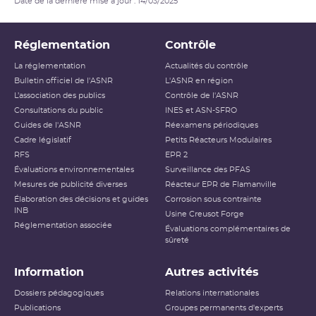
Date de la dernière mise à jour : 14/03/2025
Réglementation
Contrôle
La réglementation
Actualités du contrôle
Bulletin officiel de l'ASNR
L'ASNR en région
L’association des publics
Contrôle de l'ASNR
Consultations du public
INES et ASN-SFRO
Guides de l'ASNR
Réexamens périodiques
Cadre législatif
Petits Réacteurs Modulaires
RFS
EPR 2
Évaluations environnementales
Surveillance des PFAS
Mesures de publicité diverses
Réacteur EPR de Flamanville
Élaboration des décisions et guides
Corrosion sous contrainte
INB
Usine Creusot Forge
Réglementation associée
Évaluations complémentaires de
sûreté
Information
Autres activités
Dossiers pédagogiques
Relations internationales
Publications
Groupes permanents d'experts