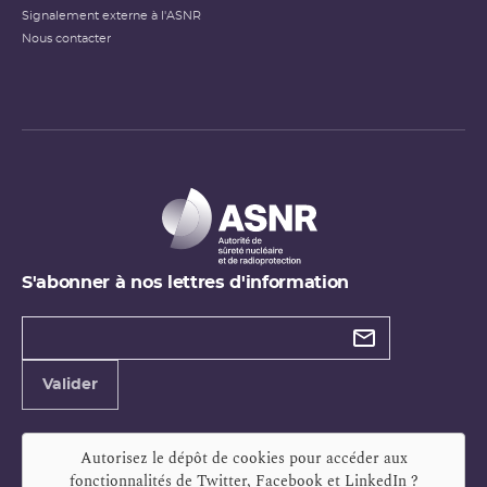
Signalement externe à l'ASNR
Nous contacter
S'abonner à nos lettres d'information
Types de
newsletter
Adresse
Valider
e-
mail
Autorisez le dépôt de cookies pour accéder aux
fonctionnalités de
Twitter, Facebook et LinkedIn
?