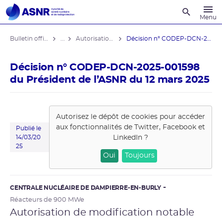
Recherche
Menu
Bulletin officiel de l'ASNR
...
Autorisations de modifications notables
Décision n° CODEP-DCN-2025-001598 du ...
Décision n° CODEP-DCN-2025-001598
du Président de l’ASNR du 12 mars 2025
Autorisez le dépôt de cookies pour accéder
aux fonctionnalités de
Twitter, Facebook et
Publié le
LinkedIn
?
14/03/20
25
Oui
Toujours
CENTRALE NUCLÉAIRE DE DAMPIERRE-EN-BURLY
Réacteurs de 900 MWe
Autorisation de modification notable