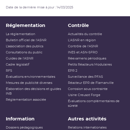
Date de la dernière mise à jour : 14/03/2025
Réglementation
Contrôle
La réglementation
Actualités du contrôle
Bulletin officiel de l'ASNR
L'ASNR en région
L’association des publics
Contrôle de l'ASNR
Consultations du public
INES et ASN-SFRO
Guides de l'ASNR
Réexamens périodiques
Cadre législatif
Petits Réacteurs Modulaires
RFS
EPR 2
Évaluations environnementales
Surveillance des PFAS
Mesures de publicité diverses
Réacteur EPR de Flamanville
Élaboration des décisions et guides
Corrosion sous contrainte
INB
Usine Creusot Forge
Réglementation associée
Évaluations complémentaires de
sûreté
Information
Autres activités
Dossiers pédagogiques
Relations internationales