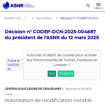
Recherche
Menu
Bulletin officiel de l'ASNR
...
Autorisations de modifications notables
Décision n° CODEP-DCN-2025-004687 du ...
Décision n° CODEP-DCN-2025-004687
du président de l’ASNR du 12 mars 2025
Autorisez le dépôt de cookies pour accéder
aux fonctionnalités de
Twitter, Facebook et
Publié le
LinkedIn
?
14/03/20
25
Oui
Toujours
CENTRALE NUCLÉAIRE DE GRAVELINES
Réacteurs de 900
MWe
Autorisation de modification notable