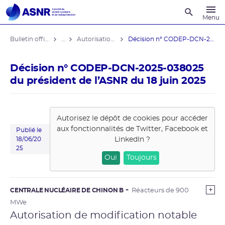
Recherche
Menu
Bulletin officiel de l'ASNR
...
Autorisations de modifications notables
Décision n° CODEP-DCN-2025-038025 du ...
Décision n° CODEP-DCN-2025-038025
du président de l’ASNR du 18 juin 2025
Autorisez le dépôt de cookies pour accéder
aux fonctionnalités de
Twitter, Facebook et
Publié le
LinkedIn
?
18/06/20
25
Oui
Toujours
CENTRALE NUCLÉAIRE DE CHINON B
Réacteurs de 900
MWe
Autorisation de modification notable