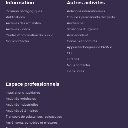
Information
Autres activités
Dossiers pédagogiques
Relations internationales
Publications
Groupes permanents d'experts
Archives des actualités
Recherche
Archives vidéos
Situations d'urgence
Centre d'information du public
Post-accident
Nous contacter
Conseils et comités
Appuis techniques de l'ASNR
CLI
HCTISN
Nous contacter
Liens utiles
Espace professionnels
Installations nucléaires
Activités médicales
Activités industrielles
Activités vétérinaires
Transport de substances radioactives
Agréments, contrôles et mesures