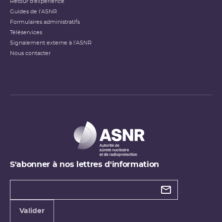
Retour d'expérience
Guides de l'ASNR
Formulaires administratifs
Téléservices
Signalement externe à l'ASNR
Nous contacter
S'abonner à nos lettres d'information
Types de
newsletter
Adresse
Valider
e-