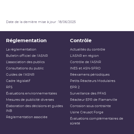
Date de la dernière mise à jour : 18/06/2025
Réglementation
Contrôle
La réglementation
Actualités du contrôle
Bulletin officiel de l'ASNR
L'ASNR en région
L’association des publics
Contrôle de l'ASNR
Consultations du public
INES et ASN-SFRO
Guides de l'ASNR
Réexamens périodiques
Cadre législatif
Petits Réacteurs Modulaires
RFS
EPR 2
Évaluations environnementales
Surveillance des PFAS
Mesures de publicité diverses
Réacteur EPR de Flamanville
Élaboration des décisions et guides
Corrosion sous contrainte
INB
Usine Creusot Forge
Réglementation associée
Évaluations complémentaires de
sûreté