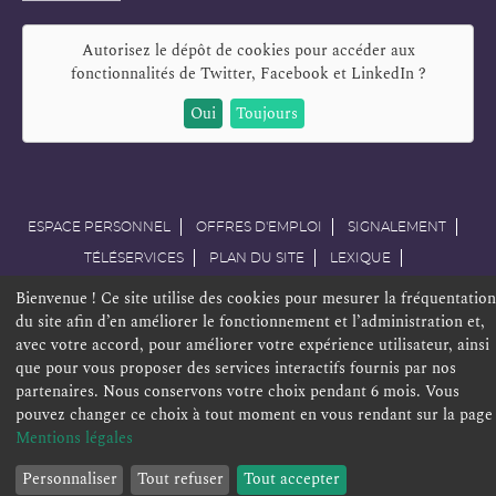
mail
Autorisez le dépôt de cookies pour accéder aux
fonctionnalités de
Twitter, Facebook et LinkedIn
?
Oui
Toujours
ESPACE PERSONNEL
OFFRES D'EMPLOI
SIGNALEMENT
TÉLÉSERVICES
PLAN DU SITE
LEXIQUE
ACCESSIBILITÉ
POLITIQUE DE CONFIDENTIALITÉ
Bienvenue ! Ce site utilise des cookies pour mesurer la fréquentation
du site afin d’en améliorer le fonctionnement et l’administration et,
MENTIONS LÉGALES
CONTACT
avec votre accord, pour améliorer votre expérience utilisateur, ainsi
que pour vous proposer des services interactifs fournis par nos
partenaires. Nous conservons votre choix pendant 6 mois. Vous
pouvez changer ce choix à tout moment en vous rendant sur la page
Mentions légales
Personnaliser
Tout refuser
Tout accepter