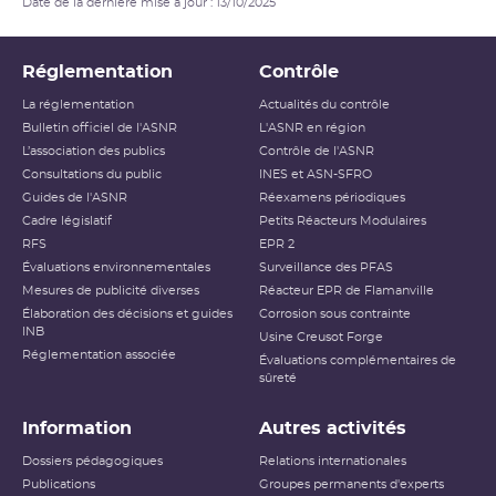
Date de la dernière mise à jour : 13/10/2025
Réglementation
Contrôle
La réglementation
Actualités du contrôle
Bulletin officiel de l'ASNR
L'ASNR en région
L’association des publics
Contrôle de l'ASNR
Consultations du public
INES et ASN-SFRO
Guides de l'ASNR
Réexamens périodiques
Cadre législatif
Petits Réacteurs Modulaires
RFS
EPR 2
Évaluations environnementales
Surveillance des PFAS
Mesures de publicité diverses
Réacteur EPR de Flamanville
Élaboration des décisions et guides
Corrosion sous contrainte
INB
Usine Creusot Forge
Réglementation associée
Évaluations complémentaires de
sûreté
Information
Autres activités
Dossiers pédagogiques
Relations internationales
Publications
Groupes permanents d'experts