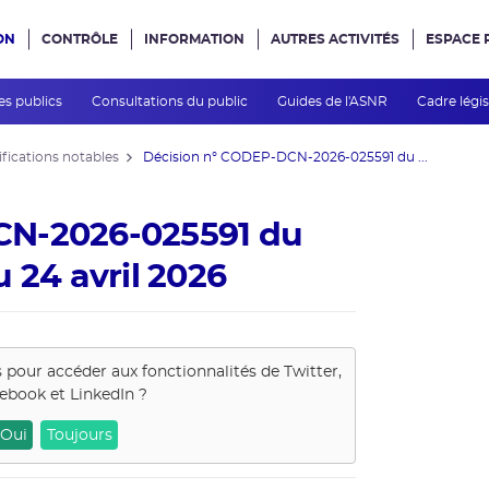
ON
CONTRÔLE
INFORMATION
AUTRES ACTIVITÉS
ESPACE 
e site
es publics
Consultations du public
Guides de l'ASNR
Cadre légis
fications notables
Décision n° CODEP-DCN-2026-025591 du ...
CN-2026-025591 du
 24 avril 2026
s pour accéder aux fonctionnalités de
Twitter,
ebook et LinkedIn
?
Oui
Toujours