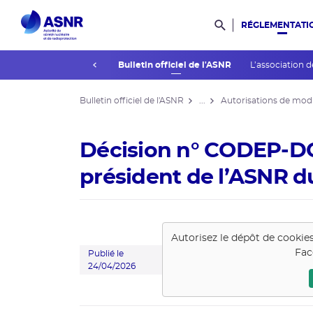
RÉGLEMENTATI
Rechercher dans l
prev
La réglementation
Bulletin officiel de l'ASNR
L’association d
Bulletin officiel de l'ASNR
...
Autorisations de modi
Décision n° CODEP-D
président de l’ASNR du
Autorisez le dépôt de cookie
Fac
Publié le
24/04/2026