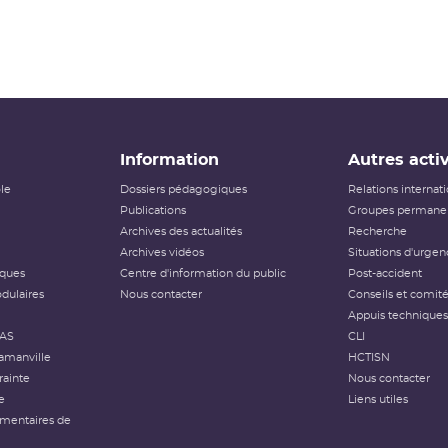
Information
Autres activ
ôle
Dossiers pédagogiques
Relations internat
Publications
Groupes permanen
Archives des actualités
Recherche
Archives vidéos
Situations d'urgen
iques
Centre d'information du public
Post-accident
dulaires
Nous contacter
Conseils et comit
Appuis techniques
FAS
CLI
amanville
HCTISN
rainte
Nous contacter
e
Liens utiles
émentaires de