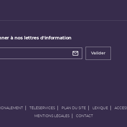
ner à nos lettres d'information
 de
etter
Valider
e
SIGNALEMENT
TÉLÉSERVICES
PLAN DU SITE
LEXIQUE
ACCESS
MENTIONS LÉGALES
CONTACT