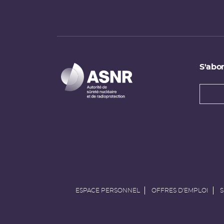
S'abon
Types
newsl
Adress
e-
mail
ESPACE PERSONNEL
OFFRES D'EMPLOI