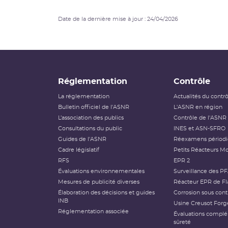
Date de la dernière mise à jour : 24/04/2026
Réglementation
Contrôle
La réglementation
Actualités du contr
Bulletin officiel de l'ASNR
L'ASNR en région
L’association des publics
Contrôle de l'ASNR
Consultations du public
INES et ASN-SFRO
Guides de l'ASNR
Réexamens périod
Cadre législatif
Petits Réacteurs Mo
RFS
EPR 2
Évaluations environnementales
Surveillance des P
Mesures de publicité diverses
Réacteur EPR de Fl
Élaboration des décisions et guides
Corrosion sous cont
INB
Usine Creusot Forg
Réglementation associée
Évaluations compl
sûreté