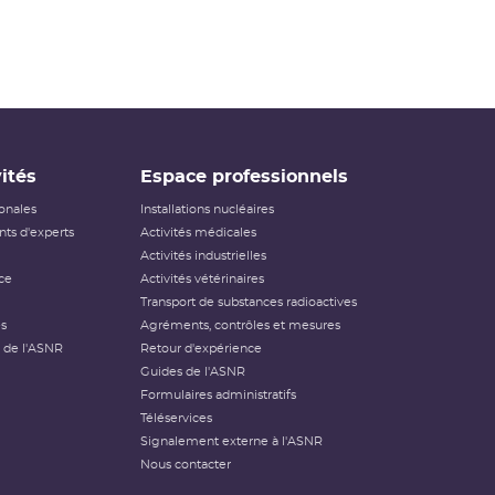
ités
Espace professionnels
ionales
Installations nucléaires
ts d'experts
Activités médicales
Activités industrielles
ce
Activités vétérinaires
Transport de substances radioactives
és
Agréments, contrôles et mesures
 de l'ASNR
Retour d'expérience
Guides de l'ASNR
Formulaires administratifs
Téléservices
Signalement externe à l'ASNR
Nous contacter