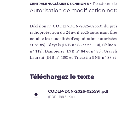
Réacteurs d
CENTRALE NUCLÉAIRE DE CHINON B
Autorisation de modification not
Décision n° CODEP-DCN-2026-025591 du prési
radioprotection
du 24 avril 2026 autorisant Éle
notable les modalités d’exploitation autorisées
et n° 89), Blayais (INB n° 86 et n° 110), Chinon
n° 112), Dampierre (INB n° 84 et n° 85), Graveli
Laurent (INB n° 100) et Tricastin (INB n° 87 et
Téléchargez le texte
CODEP-DCN-2026-025591.pdf
(PDF - 198.31 Ko )