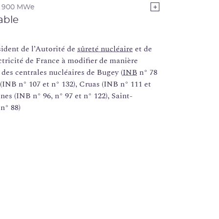
e 900 MWe
able
dent de l’Autorité de
sûreté nucléaire
et de
ctricité de France à modifier de manière
 des centrales nucléaires de Bugey (
INB
n° 78
 (INB n° 107 et n° 132), Cruas (INB n° 111 et
nes (INB n° 96, n° 97 et n° 122), Saint-
 n° 88)