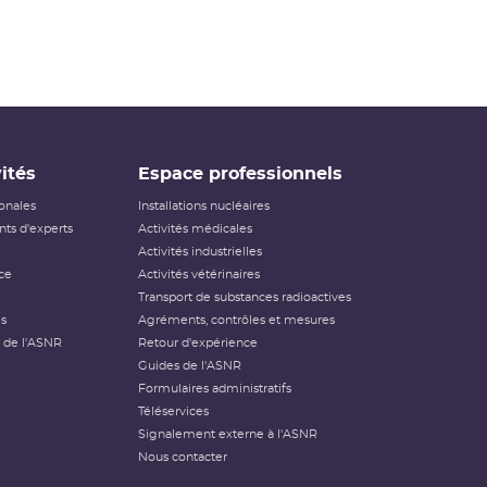
ités
Espace professionnels
ionales
Installations nucléaires
ts d'experts
Activités médicales
Activités industrielles
ce
Activités vétérinaires
Transport de substances radioactives
és
Agréments, contrôles et mesures
 de l'ASNR
Retour d'expérience
Guides de l'ASNR
Formulaires administratifs
Téléservices
Signalement externe à l'ASNR
Nous contacter