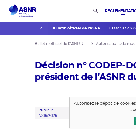
RÉGLEMENTATI
Rechercher dans l
prev
La réglementation
Bulletin officiel de l'ASNR
L’association d
Bulletin officiel de l'ASNR
...
Autorisations de modi
Décision n° CODEP-D
président de l’ASNR du
Autorisez le dépôt de cookie
Fac
Publié le
17/06/2026