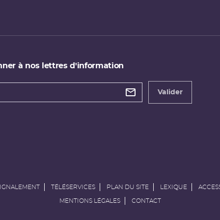
ner à nos lettres d'information
 de
etter
Valider
e
SIGNALEMENT
TÉLÉSERVICES
PLAN DU SITE
LEXIQUE
ACCESS
MENTIONS LÉGALES
CONTACT