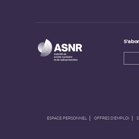
S'abon
Types
newsl
Adress
e-
mail
ESPACE PERSONNEL
OFFRES D'EMPLOI