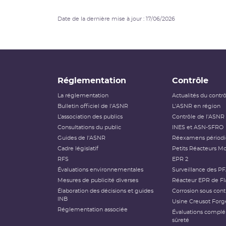
Date de la dernière mise à jour : 17/06/2026
Réglementation
Contrôle
La réglementation
Actualités du contr
Bulletin officiel de l'ASNR
L'ASNR en région
L’association des publics
Contrôle de l'ASNR
Consultations du public
INES et ASN-SFRO
Guides de l'ASNR
Réexamens périod
Cadre législatif
Petits Réacteurs Mo
RFS
EPR 2
Évaluations environnementales
Surveillance des P
Mesures de publicité diverses
Réacteur EPR de Fl
Élaboration des décisions et guides
Corrosion sous cont
INB
Usine Creusot Forg
Réglementation associée
Évaluations compl
sûreté