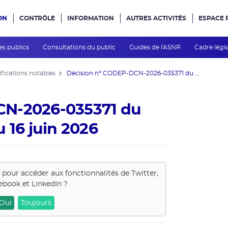
ON
CONTRÔLE
INFORMATION
AUTRES ACTIVITÉS
ESPACE 
e site
es publics
Consultations du public
Guides de l'ASNR
Cadre légis
fications notables
Décision n° CODEP-DCN-2026-035371 du ...
CN-2026-035371 du
 16 juin 2026
s pour accéder aux fonctionnalités de
Twitter,
ebook et LinkedIn
?
Oui
Toujours