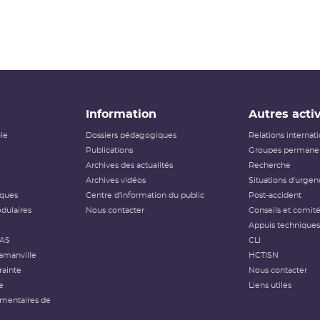
Information
Autres activ
ôle
Dossiers pédagogiques
Relations internat
Publications
Groupes permanen
Archives des actualités
Recherche
Archives vidéos
Situations d'urgen
iques
Centre d'information du public
Post-accident
dulaires
Nous contacter
Conseils et comit
Appuis techniques
FAS
CLI
amanville
HCTISN
rainte
Nous contacter
e
Liens utiles
émentaires de