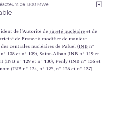
éacteurs de 1300 MWe
able
dent de l’Autorité de
sûreté nucléaire
et de
tricité de France à modifier de manière
 des centrales nucléaires de Paluel (
INB
n°
 n° 108 et n° 109), Saint-Alban (INB n° 119 et
nt (INB n° 129 et n° 130), Penly (INB n° 136 et
enom (INB n° 124, n° 125, n° 126 et n° 137)