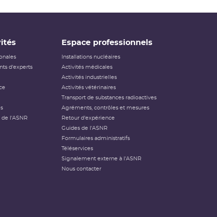
ités
Espace professionnels
ionales
Installations nucléaires
ts d'experts
Activités médicales
Activités industrielles
ce
Activités vétérinaires
Transport de substances radioactives
és
Agréments, contrôles et mesures
 de l'ASNR
Retour d'expérience
Guides de l'ASNR
Formulaires administratifs
Téléservices
Signalement externe à l'ASNR
Nous contacter