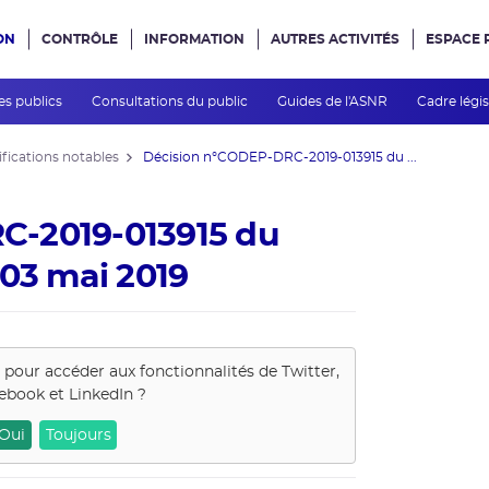
ON
CONTRÔLE
INFORMATION
AUTRES ACTIVITÉS
ESPACE 
e site
es publics
Consultations du public
Guides de l'ASNR
Cadre légis
fications notables
Décision n°CODEP-DRC-2019-013915 du ...
C-2019-013915 du
 03 mai 2019
s pour accéder aux fonctionnalités de
Twitter,
ebook et LinkedIn
?
Oui
Toujours