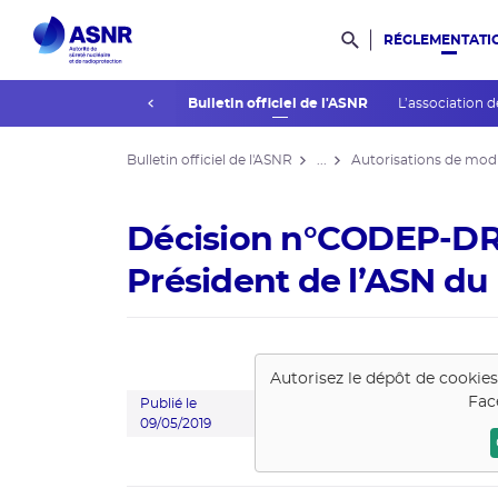
RÉGLEMENTATI
Rechercher dans l
prev
La réglementation
Bulletin officiel de l'ASNR
L’association d
Bulletin officiel de l'ASNR
...
Autorisations de modi
Décision n°CODEP-DR
Président de l’ASN du
Autorisez le dépôt de cookie
Fac
Publié le
09/05/2019