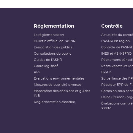
Réglementation
Contrôle
La réglementation
Actualités du contr
Bulletin officiel de l'ASNR
L'ASNR en région
L’association des publics
Contrôle de l'ASNR
Consultations du public
INES et ASN-SFRO
Guides de l'ASNR
Réexamens périod
Cadre législatif
Petits Réacteurs Mo
RFS
EPR 2
Évaluations environnementales
Surveillance des P
Mesures de publicité diverses
Réacteur EPR de Fl
Élaboration des décisions et guides
Corrosion sous cont
INB
Usine Creusot Forg
Réglementation associée
Évaluations compl
sûreté