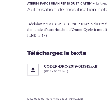
Entrep
ATRIUM (PARCS URANIFÈRES DU TRICASTIN)
Autorisation de modification not
Décision n°CODEP-DRC-2019-013915 du Préside
demande d’autorisation d’
Orano
Cycle à modif
l’
INB
n°178
Téléchargez le texte
CODEP-DRC-2019-013915.pdf
(PDF - 66.28 Ko )
Date de la dernière mise à jour : 03/09/2021