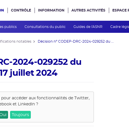
ON
CONTRÔLE
INFORMATION
AUTRES ACTIVITÉS
ESPACE 
e site
des publics
Consultations du public
Guides de l'ASNR
Cadre légis
fications notables
Décision n° CODEP-DRC-2024-029252 du ...
RC-2024-029252 du
7 juillet 2024
s pour accéder aux fonctionnalités de
Twitter,
ebook et LinkedIn
?
Oui
Toujours