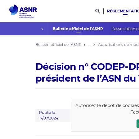
RÉGLEMENTATI
Rechercher dans l
prev
La réglementation
Bulletin officiel de l'ASNR
L’association 
Bulletin officiel de l'ASNR
...
Autorisations de modi
Décision n° CODEP-D
président de l’ASN du 1
Autorisez le dépôt de cookie
Fac
Publié le
17/07/2024