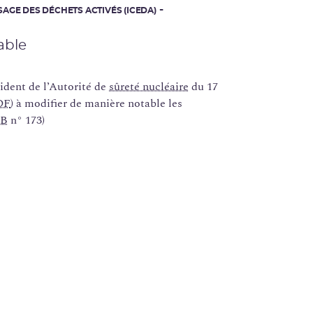
AGE DES DÉCHETS ACTIVÉS (ICEDA)
able
dent de l’Autorité de
sûreté nucléaire
du 17
DF
) à modifier de manière notable les
NB
n° 173)