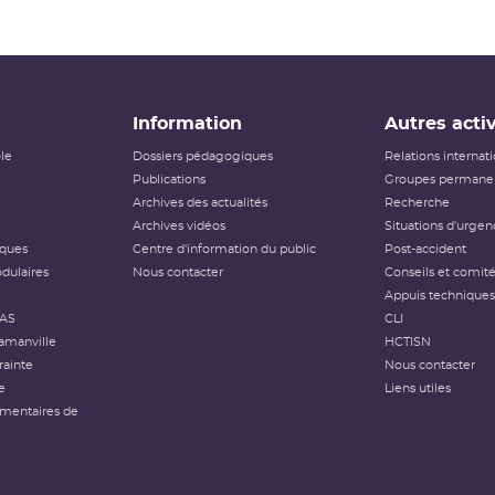
Information
Autres activ
ôle
Dossiers pédagogiques
Relations internat
Publications
Groupes permanen
Archives des actualités
Recherche
Archives vidéos
Situations d'urgen
iques
Centre d'information du public
Post-accident
dulaires
Nous contacter
Conseils et comit
Appuis techniques
FAS
CLI
amanville
HCTISN
rainte
Nous contacter
e
Liens utiles
émentaires de