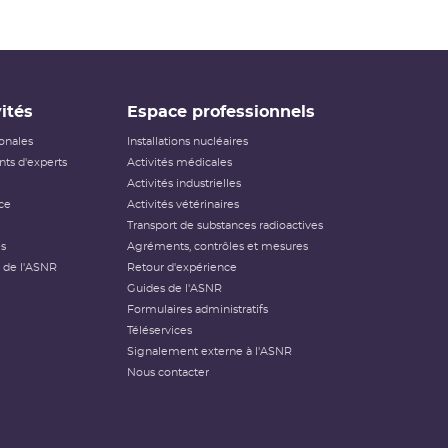
ités
Espace professionnels
ionales
Installations nucléaires
ts d'experts
Activités médicales
Activités industrielles
ce
Activités vétérinaires
Transport de substances radioactives
és
Agréments, contrôles et mesures
 de l'ASNR
Retour d'expérience
Guides de l'ASNR
Formulaires administratifs
Téléservices
Signalement externe à l'ASNR
Nous contacter