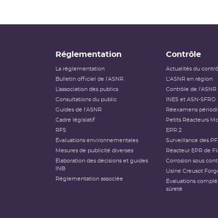
Réglementation
Contrôle
La réglementation
Actualités du contr
Bulletin officiel de l'ASNR
L'ASNR en région
L’association des publics
Contrôle de l'ASNR
Consultations du public
INES et ASN-SFRO
Guides de l'ASNR
Réexamens périod
Cadre législatif
Petits Réacteurs Mo
RFS
EPR 2
Évaluations environnementales
Surveillance des P
Mesures de publicité diverses
Réacteur EPR de Fl
Élaboration des décisions et guides
Corrosion sous cont
INB
Usine Creusot Forg
Réglementation associée
Évaluations compl
sûreté