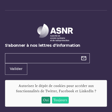
S'abonner à nos lettres d'information
Types de
newsletter
Adresse
Valider
e-
mail
Autorisez le dépôt de cookies pour accéder aux
fonctionnalités de
Twitter, Facebook et LinkedIn
?
Oui
Toujours