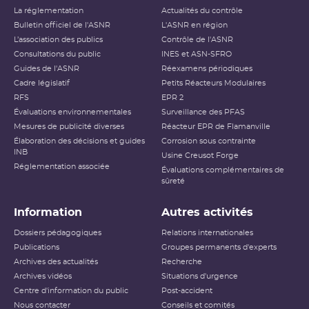
La réglementation
Actualités du contrôle
Bulletin officiel de l'ASNR
L'ASNR en région
L’association des publics
Contrôle de l'ASNR
Consultations du public
INES et ASN-SFRO
Guides de l'ASNR
Réexamens périodiques
Cadre législatif
Petits Réacteurs Modulaires
RFS
EPR 2
Évaluations environnementales
Surveillance des PFAS
Mesures de publicité diverses
Réacteur EPR de Flamanville
Élaboration des décisions et guides
Corrosion sous contrainte
INB
Usine Creusot Forge
Réglementation associée
Évaluations complémentaires de
sûreté
Information
Autres activités
Dossiers pédagogiques
Relations internationales
Publications
Groupes permanents d'experts
Archives des actualités
Recherche
Archives vidéos
Situations d'urgence
Centre d'information du public
Post-accident
Nous contacter
Conseils et comités