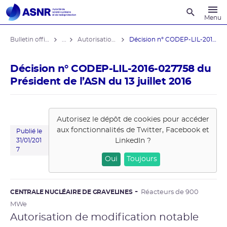
Recherche
Menu
Bulletin officiel de l'ASNR
...
Autorisations de modifications notables
Décision n° CODEP-LIL-2016-027758 du ...
Décision n° CODEP-LIL-2016-027758 du
Président de l’ASN du 13 juillet 2016
Autorisez le dépôt de cookies pour accéder
aux fonctionnalités de
Twitter, Facebook et
Publié le
LinkedIn
?
31/01/201
7
Oui
Toujours
CENTRALE NUCLÉAIRE DE GRAVELINES
Réacteurs de 900
MWe
Autorisation de modification notable