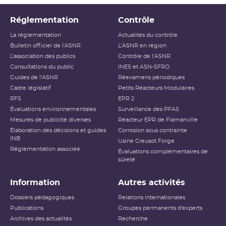
Réglementation
Contrôle
La réglementation
Actualités du contrôle
Bulletin officiel de l'ASNR
L'ASNR en région
L’association des publics
Contrôle de l'ASNR
Consultations du public
INES et ASN-SFRO
Guides de l'ASNR
Réexamens périodiques
Cadre législatif
Petits Réacteurs Modulaires
RFS
EPR 2
Évaluations environnementales
Surveillance des PFAS
Mesures de publicité diverses
Réacteur EPR de Flamanville
Élaboration des décisions et guides
Corrosion sous contrainte
INB
Usine Creusot Forge
Réglementation associée
Évaluations complémentaires de
sûreté
Information
Autres activités
Dossiers pédagogiques
Relations internationales
Publications
Groupes permanents d'experts
Archives des actualités
Recherche