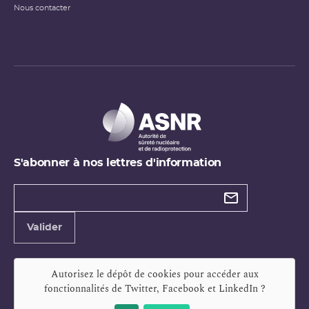
Nous contacter
S'abonner à nos lettres d'information
Types de
newsletter
Adresse
Valider
e-
mail
Autorisez le dépôt de cookies pour accéder aux
fonctionnalités de
Twitter, Facebook et LinkedIn
?