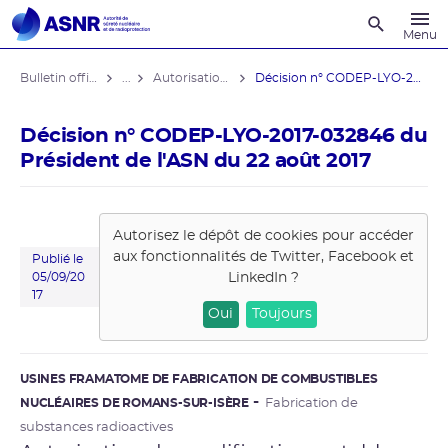
Recherche
Menu
Bulletin officiel de l'ASNR
...
Autorisations de modifications notables
Décision n° CODEP-LYO-2017-032846 du ...
Décision n° CODEP-LYO-2017-032846 du
Président de l'ASN du 22 août 2017
Autorisez le dépôt de cookies pour accéder
aux fonctionnalités de
Twitter, Facebook et
Publié le
LinkedIn
?
05/09/20
17
Oui
Toujours
USINES FRAMATOME DE FABRICATION DE COMBUSTIBLES
NUCLÉAIRES DE ROMANS-SUR-ISÈRE
Fabrication de
substances radioactives