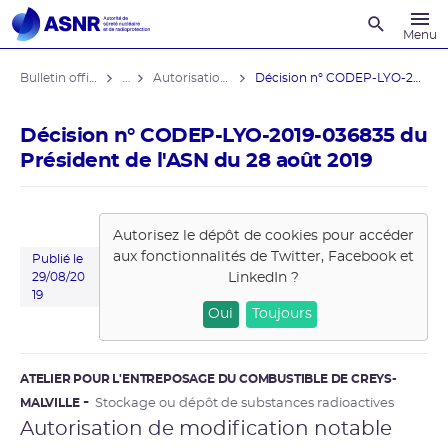
Recherche
Menu
Bulletin officiel de l'ASNR
...
Autorisations de modifications notables
Décision n° CODEP-LYO-2019-036835 du ...
Décision n° CODEP-LYO-2019-036835 du
Président de l'ASN du 28 août 2019
Autorisez le dépôt de cookies pour accéder
aux fonctionnalités de
Twitter, Facebook et
Publié le
LinkedIn
?
29/08/20
19
Oui
Toujours
ATELIER POUR L'ENTREPOSAGE DU COMBUSTIBLE DE CREYS-
MALVILLE
Stockage ou dépôt de substances radioactives
Autorisation de modification notable