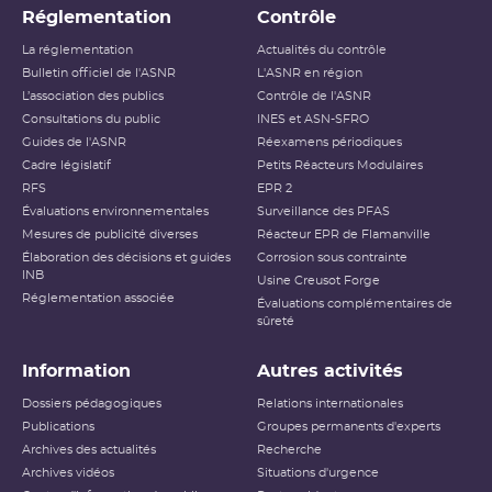
Réglementation
Contrôle
La réglementation
Actualités du contrôle
Bulletin officiel de l'ASNR
L'ASNR en région
L’association des publics
Contrôle de l'ASNR
Consultations du public
INES et ASN-SFRO
Guides de l'ASNR
Réexamens périodiques
Cadre législatif
Petits Réacteurs Modulaires
RFS
EPR 2
Évaluations environnementales
Surveillance des PFAS
Mesures de publicité diverses
Réacteur EPR de Flamanville
Élaboration des décisions et guides
Corrosion sous contrainte
INB
Usine Creusot Forge
Réglementation associée
Évaluations complémentaires de
sûreté
Information
Autres activités
Dossiers pédagogiques
Relations internationales
Publications
Groupes permanents d'experts
Archives des actualités
Recherche
Archives vidéos
Situations d'urgence