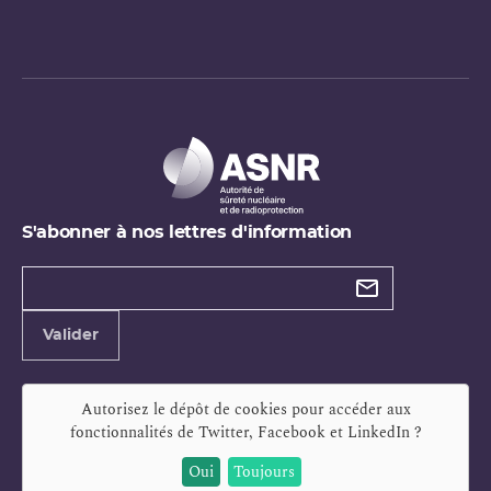
S'abonner à nos lettres d'information
Types de
newsletter
Adresse
Valider
e-
mail
Autorisez le dépôt de cookies pour accéder aux
fonctionnalités de
Twitter, Facebook et LinkedIn
?
Oui
Toujours