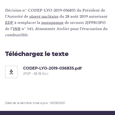
Décision n° CODEP-LYO-2019-036835 du Président de
l’Autorité de
sûreté nucléaire
du 28 août 2019 autorisant
EDF
à remplacer la
motopompe
de secours 2JPP813PO
de l’
INB
n° 141, dénommée Atelier pour l’évacuation du
combustible
Téléchargez le texte
CODEP-LYO-2019-036835.pdf
(PDF - 65.18 Ko )
Date de la dernière mise à jour : 03/09/2021