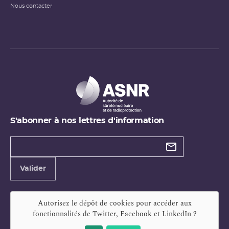
Nous contacter
S'abonner à nos lettres d'information
Types de
newsletter
Adresse
Valider
e-
mail
Autorisez le dépôt de cookies pour accéder aux
fonctionnalités de
Twitter, Facebook et LinkedIn
?