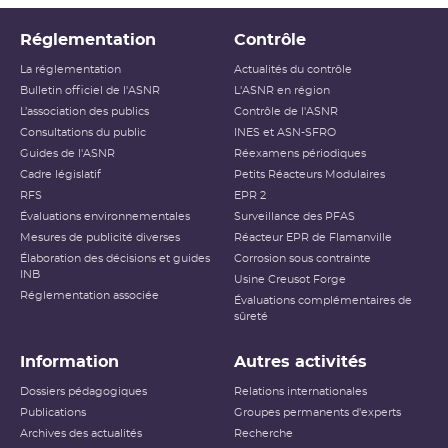
Réglementation
Contrôle
La réglementation
Actualités du contrôle
Bulletin officiel de l'ASNR
L'ASNR en région
L’association des publics
Contrôle de l'ASNR
Consultations du public
INES et ASN-SFRO
Guides de l'ASNR
Réexamens périodiques
Cadre législatif
Petits Réacteurs Modulaires
RFS
EPR 2
Évaluations environnementales
Surveillance des PFAS
Mesures de publicité diverses
Réacteur EPR de Flamanville
Élaboration des décisions et guides
Corrosion sous contrainte
INB
Usine Creusot Forge
Réglementation associée
Évaluations complémentaires de
sûreté
Information
Autres activités
Dossiers pédagogiques
Relations internationales
Publications
Groupes permanents d'experts
Archives des actualités
Recherche