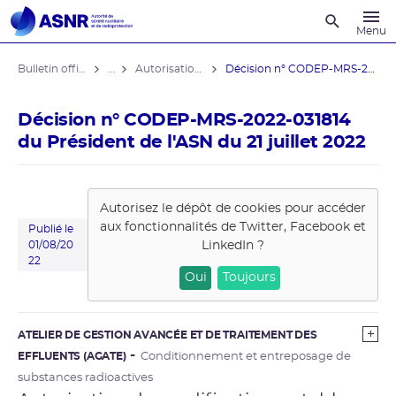
Recherche
Menu
Bulletin officiel de l'ASNR
...
Autorisations de modifications notables
Décision n° CODEP-MRS-2022-031814 du ...
Décision n° CODEP-MRS-2022-031814
du Président de l'ASN du 21 juillet 2022
Autorisez le dépôt de cookies pour accéder
aux fonctionnalités de
Twitter, Facebook et
Publié le
LinkedIn
?
01/08/20
22
Oui
Toujours
ATELIER DE GESTION AVANCÉE ET DE TRAITEMENT DES
EFFLUENTS (AGATE)
Conditionnement et entreposage de
substances radioactives