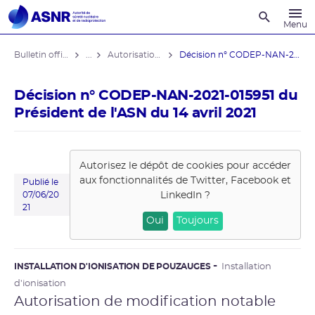
Recherche
Menu
Bulletin officiel de l'ASNR
...
Autorisations de modifications notables
Décision n° CODEP-NAN-2021-015951 du ...
Décision n° CODEP-NAN-2021-015951 du
Président de l'ASN du 14 avril 2021
Autorisez le dépôt de cookies pour accéder
aux fonctionnalités de
Twitter, Facebook et
Publié le
LinkedIn
?
07/06/20
21
Oui
Toujours
INSTALLATION D'IONISATION DE POUZAUGES
Installation
d'ionisation
Autorisation de modification notable