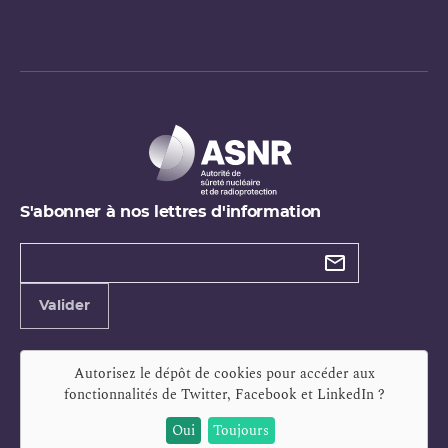
S'abonner à nos lettres d'information
Types de
newsletter
Adresse
Valider
e-
mail
Autorisez le dépôt de cookies pour accéder aux
fonctionnalités de
Twitter, Facebook et LinkedIn
?
Oui
Toujours