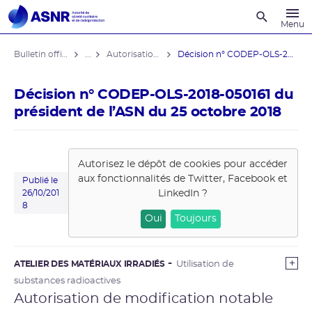
Recherche
Menu
Bulletin officiel de l'ASNR
...
Autorisations de modifications notables
Décision n° CODEP-OLS-2018-050161 du ...
Décision n° CODEP-OLS-2018-050161 du
président de l’ASN du 25 octobre 2018
Autorisez le dépôt de cookies pour accéder
aux fonctionnalités de
Twitter, Facebook et
Publié le
LinkedIn
?
26/10/201
8
Oui
Toujours
ATELIER DES MATÉRIAUX IRRADIÉS
Utilisation de
substances radioactives
Autorisation de modification notable