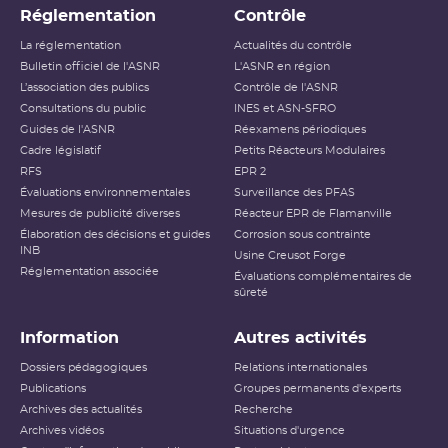
Réglementation
Contrôle
La réglementation
Actualités du contrôle
Bulletin officiel de l'ASNR
L'ASNR en région
L’association des publics
Contrôle de l'ASNR
Consultations du public
INES et ASN-SFRO
Guides de l'ASNR
Réexamens périodiques
Cadre législatif
Petits Réacteurs Modulaires
RFS
EPR 2
Évaluations environnementales
Surveillance des PFAS
Mesures de publicité diverses
Réacteur EPR de Flamanville
Élaboration des décisions et guides
Corrosion sous contrainte
INB
Usine Creusot Forge
Réglementation associée
Évaluations complémentaires de
sûreté
Information
Autres activités
Dossiers pédagogiques
Relations internationales
Publications
Groupes permanents d'experts
Archives des actualités
Recherche
Archives vidéos
Situations d'urgence