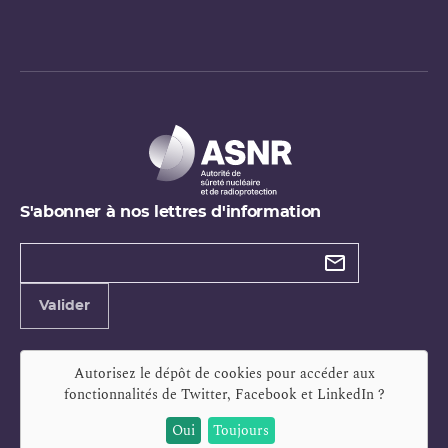
S'abonner à nos lettres d'information
Types de
newsletter
Adresse
Valider
e-
mail
Autorisez le dépôt de cookies pour accéder aux
fonctionnalités de
Twitter, Facebook et LinkedIn
?
Oui
Toujours