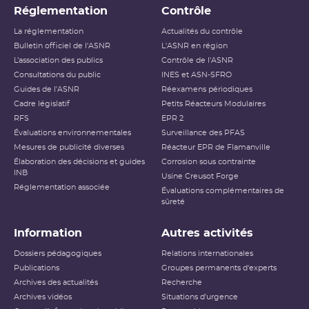
Réglementation
Contrôle
La réglementation
Actualités du contrôle
Bulletin officiel de l'ASNR
L'ASNR en région
L’association des publics
Contrôle de l'ASNR
Consultations du public
INES et ASN-SFRO
Guides de l'ASNR
Réexamens périodiques
Cadre législatif
Petits Réacteurs Modulaires
RFS
EPR 2
Évaluations environnementales
Surveillance des PFAS
Mesures de publicité diverses
Réacteur EPR de Flamanville
Élaboration des décisions et guides
Corrosion sous contrainte
INB
Usine Creusot Forge
Réglementation associée
Évaluations complémentaires de
sûreté
Information
Autres activités
Dossiers pédagogiques
Relations internationales
Publications
Groupes permanents d'experts
Archives des actualités
Recherche
Archives vidéos
Situations d'urgence