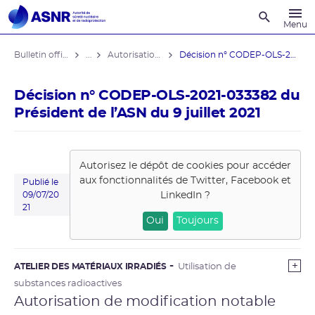
Recherche
Menu
Bulletin officiel de l'ASNR
...
Autorisations de modifications notables
Décision n° CODEP-OLS-2021-033382 du ...
Décision n° CODEP-OLS-2021-033382 du
Président de l’ASN du 9 juillet 2021
Autorisez le dépôt de cookies pour accéder
aux fonctionnalités de
Twitter, Facebook et
Publié le
LinkedIn
?
09/07/20
21
Oui
Toujours
ATELIER DES MATÉRIAUX IRRADIÉS
Utilisation de
substances radioactives
Autorisation de modification notable