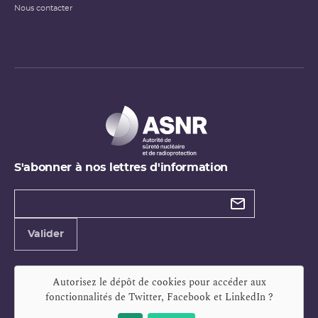
Nous contacter
S'abonner à nos lettres d'information
Types de
newsletter
Adresse
Valider
e-
mail
Autorisez le dépôt de cookies pour accéder aux
fonctionnalités de
Twitter, Facebook et LinkedIn
?