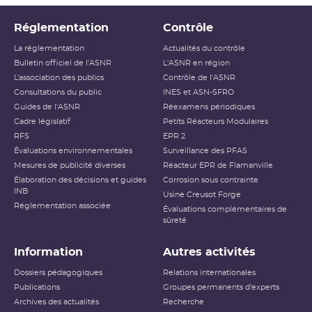
Réglementation
Contrôle
La réglementation
Actualités du contrôle
Bulletin officiel de l'ASNR
L'ASNR en région
L’association des publics
Contrôle de l'ASNR
Consultations du public
INES et ASN-SFRO
Guides de l'ASNR
Réexamens périodiques
Cadre législatif
Petits Réacteurs Modulaires
RFS
EPR 2
Évaluations environnementales
Surveillance des PFAS
Mesures de publicité diverses
Réacteur EPR de Flamanville
Élaboration des décisions et guides
Corrosion sous contrainte
INB
Usine Creusot Forge
Réglementation associée
Évaluations complémentaires de
sûreté
Information
Autres activités
Dossiers pédagogiques
Relations internationales
Publications
Groupes permanents d'experts
Archives des actualités
Recherche