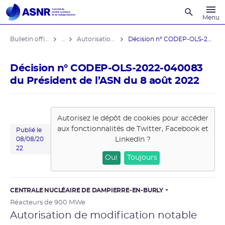
Recherche
Menu
Bulletin officiel de l'ASNR
...
Autorisations de modifications notables
Décision n° CODEP-OLS-2022-040083 du ...
Décision n° CODEP-OLS-2022-040083
du Président de l’ASN du 8 août 2022
Autorisez le dépôt de cookies pour accéder
aux fonctionnalités de
Twitter, Facebook et
Publié le
LinkedIn
?
08/08/20
22
Oui
Toujours
CENTRALE NUCLÉAIRE DE DAMPIERRE-EN-BURLY
Réacteurs de 900 MWe
Autorisation de modification notable