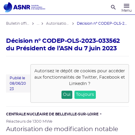
Recherche
Menu
Bulletin officiel de l'ASNR
...
Autorisations de modifications notables
Décision n° CODEP-OLS-2023-033562 du ...
Décision n° CODEP-OLS-2023-033562
du Président de l’ASN du 7 juin 2023
Autorisez le dépôt de cookies pour accéder
aux fonctionnalités de
Twitter, Facebook et
Publié le
LinkedIn
?
08/06/20
23
Oui
Toujours
CENTRALE NUCLÉAIRE DE BELLEVILLE-SUR-LOIRE
Réacteurs de 1300 MWe
Autorisation de modification notable