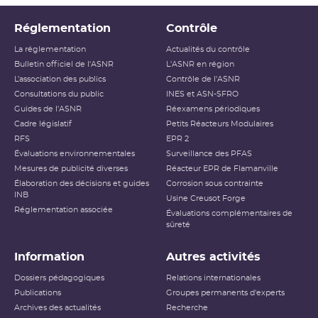
Réglementation
Contrôle
La réglementation
Actualités du contrôle
Bulletin officiel de l'ASNR
L'ASNR en région
L’association des publics
Contrôle de l'ASNR
Consultations du public
INES et ASN-SFRO
Guides de l'ASNR
Réexamens périodiques
Cadre législatif
Petits Réacteurs Modulaires
RFS
EPR 2
Évaluations environnementales
Surveillance des PFAS
Mesures de publicité diverses
Réacteur EPR de Flamanville
Élaboration des décisions et guides
Corrosion sous contrainte
INB
Usine Creusot Forge
Réglementation associée
Évaluations complémentaires de
sûreté
Information
Autres activités
Dossiers pédagogiques
Relations internationales
Publications
Groupes permanents d'experts
Archives des actualités
Recherche