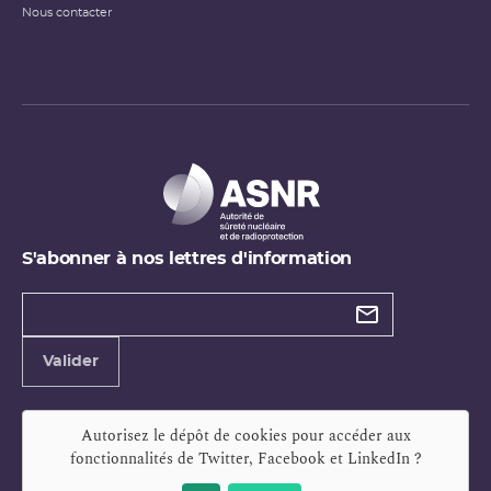
Nous contacter
S'abonner à nos lettres d'information
Types de
newsletter
Adresse
Valider
e-
mail
Autorisez le dépôt de cookies pour accéder aux
fonctionnalités de
Twitter, Facebook et LinkedIn
?