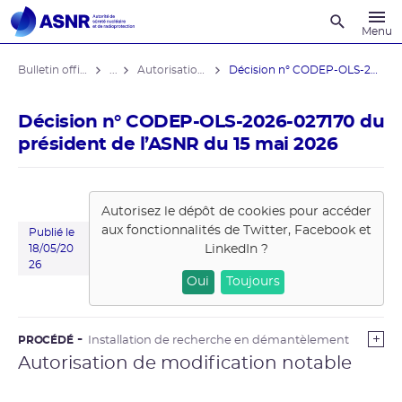
Recherche
Menu
Bulletin officiel de l'ASNR
...
Autorisations de modifications notables
Décision n° CODEP-OLS-2026-027170 du ...
Décision n° CODEP-OLS-2026-027170 du
président de l’ASNR du 15 mai 2026
Autorisez le dépôt de cookies pour accéder
aux fonctionnalités de
Twitter, Facebook et
Publié le
LinkedIn
?
18/05/20
26
Oui
Toujours
PROCÉDÉ
Installation de recherche en démantèlement
Autorisation de modification notable