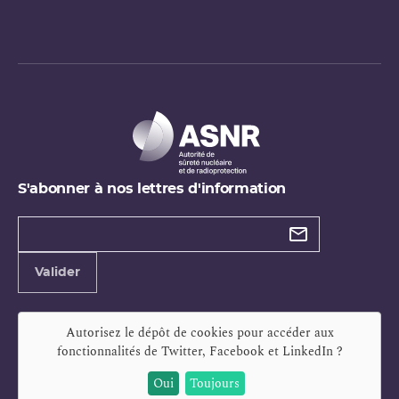
S'abonner à nos lettres d'information
Types de
newsletter
Adresse
Valider
e-
mail
Autorisez le dépôt de cookies pour accéder aux
fonctionnalités de
Twitter, Facebook et LinkedIn
?
Oui
Toujours