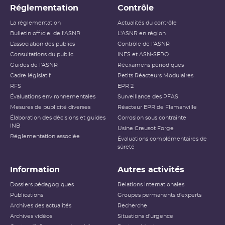
Réglementation
Contrôle
La réglementation
Actualités du contrôle
Bulletin officiel de l'ASNR
L'ASNR en région
L’association des publics
Contrôle de l'ASNR
Consultations du public
INES et ASN-SFRO
Guides de l'ASNR
Réexamens périodiques
Cadre législatif
Petits Réacteurs Modulaires
RFS
EPR 2
Évaluations environnementales
Surveillance des PFAS
Mesures de publicité diverses
Réacteur EPR de Flamanville
Élaboration des décisions et guides
Corrosion sous contrainte
INB
Usine Creusot Forge
Réglementation associée
Évaluations complémentaires de
sûreté
Information
Autres activités
Dossiers pédagogiques
Relations internationales
Publications
Groupes permanents d'experts
Archives des actualités
Recherche
Archives vidéos
Situations d'urgence