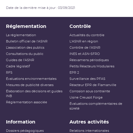
Date de la dernière mise à jour : 03/09/2021
Réglementation
Contrôle
La réglementation
Actualités du contrôle
Bulletin officiel de l'ASNR
L'ASNR en région
L’association des publics
Contrôle de l'ASNR
Consultations du public
INES et ASN-SFRO
Guides de l'ASNR
Réexamens périodiques
Cadre législatif
Petits Réacteurs Modulaires
RFS
EPR 2
Évaluations environnementales
Surveillance des PFAS
Mesures de publicité diverses
Réacteur EPR de Flamanville
Élaboration des décisions et guides
Corrosion sous contrainte
INB
Usine Creusot Forge
Réglementation associée
Évaluations complémentaires de
sûreté
Information
Autres activités
Dossiers pédagogiques
Relations internationales