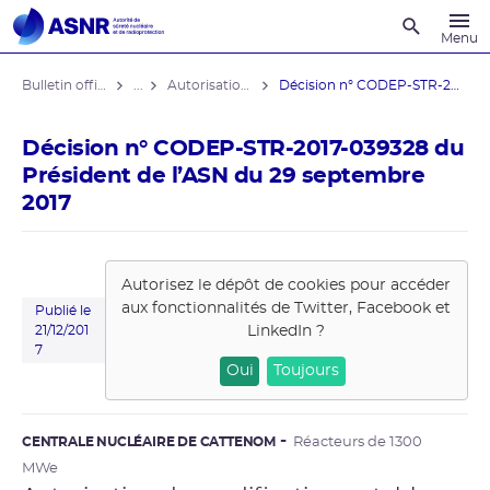
Recherche
Menu
Bulletin officiel de l'ASNR
...
Autorisations de modifications notables
Décision n° CODEP-STR-2017-039328 du ...
Décision n° CODEP-STR-2017-039328 du
Président de l’ASN du 29 septembre
2017
Autorisez le dépôt de cookies pour accéder
aux fonctionnalités de
Twitter, Facebook et
Publié le
LinkedIn
?
21/12/201
7
Oui
Toujours
CENTRALE NUCLÉAIRE DE CATTENOM
Réacteurs de 1300
MWe