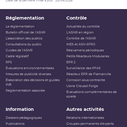
Date de la dernière mise à jour : 20/04/2026
Réglementation
Contrôle
La réglementation
Actualités du contrôle
Bulletin officiel de l'ASNR
L'ASNR en région
L’association des publics
Contrôle de l'ASNR
Consultations du public
INES et ASN-SFRO
Guides de l'ASNR
Réexamens périodiques
Cadre législatif
Petits Réacteurs Modulaires
RFS
EPR 2
Évaluations environnementales
Surveillance des PFAS
Mesures de publicité diverses
Réacteur EPR de Flamanville
Élaboration des décisions et guides
Corrosion sous contrainte
INB
Usine Creusot Forge
Réglementation associée
Évaluations complémentaires de
sûreté
Information
Autres activités
Dossiers pédagogiques
Relations internationales
Publications
Groupes permanents d'experts