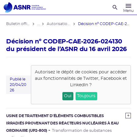
Recherche
Menu
Bulletin officiel de l'ASNR
...
Autorisations de modifications notables
Décision nº CODEP-CAE-2026-024130 du ...
Décision nº CODEP-CAE-2026-024130
du président de l’ASNR du 16 avril 2026
Autorisez le dépôt de cookies pour accéder
aux fonctionnalités de
Twitter, Facebook et
Publié le
LinkedIn
?
20/04/20
26
Oui
Toujours
USINE DE TRAITEMENT D'ÉLÉMENTS COMBUSTIBLES
IRRADIÉS PROVENANT DES RÉACTEURS NUCLÉAIRES À EAU
ORDINAIRE (UP2-800)
Transformation de substances