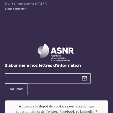
Signalement externe à l'ASNR
Nous contacter
S'abonner à nos lettres d'information
Types de
newsletter
Adresse
Valider
e-
mail
Autorisez le dépôt de cookies pour accéder aux
fonctionnalités de
Twitter, Facebook et LinkedIn
?