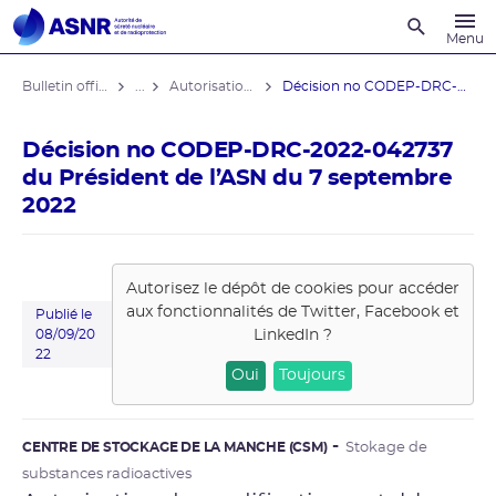
Recherche
Menu
Bulletin officiel de l'ASNR
...
Autorisations de modifications notables
Décision no CODEP-DRC-2022-042737 du ...
Décision no CODEP-DRC-2022-042737
du Président de l’ASN du 7 septembre
2022
Autorisez le dépôt de cookies pour accéder
aux fonctionnalités de
Twitter, Facebook et
Publié le
LinkedIn
?
08/09/20
22
Oui
Toujours
CENTRE DE STOCKAGE DE LA MANCHE (CSM)
Stokage de
substances radioactives