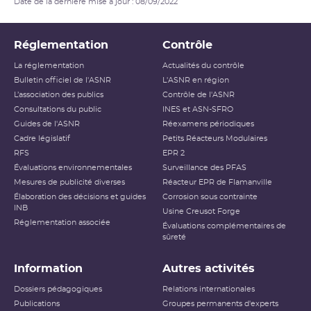
Date de la dernière mise à jour : 08/09/2022
Réglementation
Contrôle
La réglementation
Actualités du contrôle
Bulletin officiel de l'ASNR
L'ASNR en région
L’association des publics
Contrôle de l'ASNR
Consultations du public
INES et ASN-SFRO
Guides de l'ASNR
Réexamens périodiques
Cadre législatif
Petits Réacteurs Modulaires
RFS
EPR 2
Évaluations environnementales
Surveillance des PFAS
Mesures de publicité diverses
Réacteur EPR de Flamanville
Élaboration des décisions et guides
Corrosion sous contrainte
INB
Usine Creusot Forge
Réglementation associée
Évaluations complémentaires de
sûreté
Information
Autres activités
Dossiers pédagogiques
Relations internationales
Publications
Groupes permanents d'experts