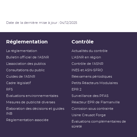
Date de la dernière mise à jour : 04/12/2025
Réglementation
Contrôle
La réglementation
Actualités du contrôle
Bulletin officiel de l'ASNR
L'ASNR en région
L’association des publics
Contrôle de l'ASNR
Consultations du public
INES et ASN-SFRO
Guides de l'ASNR
Réexamens périodiques
Cadre législatif
Petits Réacteurs Modulaires
RFS
EPR 2
Évaluations environnementales
Surveillance des PFAS
Mesures de publicité diverses
Réacteur EPR de Flamanville
Élaboration des décisions et guides
Corrosion sous contrainte
INB
Usine Creusot Forge
Réglementation associée
Évaluations complémentaires de
sûreté