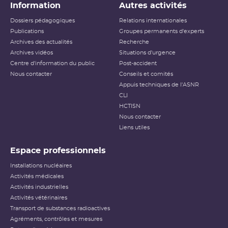
Information
Autres activités
Dossiers pédagogiques
Relations internationales
Publications
Groupes permanents d'experts
Archives des actualités
Recherche
Archives vidéos
Situations d'urgence
Centre d'information du public
Post-accident
Nous contacter
Conseils et comités
Appuis techniques de l'ASNR
CLI
HCTISN
Nous contacter
Liens utiles
Espace professionnels
Installations nucléaires
Activités médicales
Activités industrielles
Activités vétérinaires
Transport de substances radioactives
Agréments, contrôles et mesures