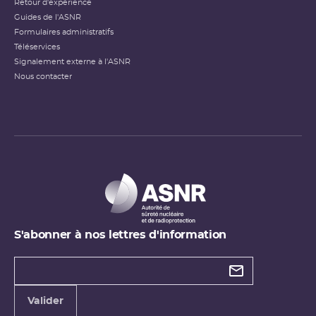
Retour d'expérience
Guides de l'ASNR
Formulaires administratifs
Téléservices
Signalement externe à l'ASNR
Nous contacter
S'abonner à nos lettres d'information
Types de
newsletter
Adresse
Valider
e-