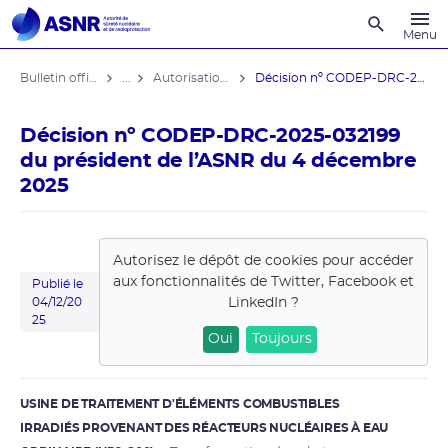
Recherche
Menu
Bulletin officiel de l'ASNR
...
Autorisations de modifications notables
Décision nº CODEP-DRC-2025-032199 du ...
Décision nº CODEP-DRC-2025-032199
du président de l’ASNR du 4 décembre
2025
Autorisez le dépôt de cookies pour accéder
aux fonctionnalités de
Twitter, Facebook et
Publié le
LinkedIn
?
04/12/20
25
Oui
Toujours
USINE DE TRAITEMENT D'ÉLÉMENTS COMBUSTIBLES
IRRADIÉS PROVENANT DES RÉACTEURS NUCLÉAIRES À EAU