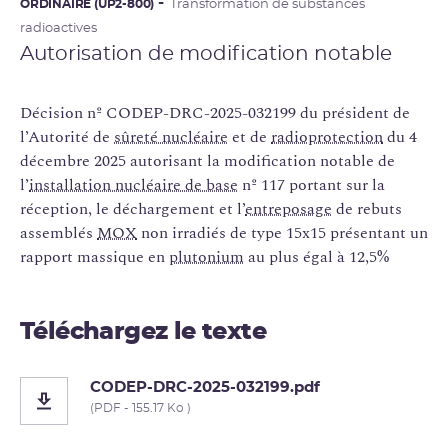
ORDINAIRE (UP2-800)
Transformation de substances
radioactives
Autorisation de modification notable
Décision nº CODEP-DRC-2025-032199 du président de
l’Autorité de
sûreté nucléaire
et de
radioprotection
du 4
décembre 2025 autorisant la modification notable de
l’
installation nucléaire de base
nº 117 portant sur la
réception, le déchargement et l’
entreposage
de rebuts
assemblés
MOX
non irradiés de type 15x15 présentant un
rapport massique en
plutonium
au plus égal à 12,5%
Téléchargez le texte
CODEP-DRC-2025-032199.pdf
(PDF - 155.17 Ko )