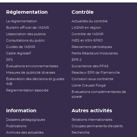
Réglementation
Contrôle
La réglementation
Actualités du contrôle
Bulletin officiel de l'ASNR
L'ASNR en région
L’association des publics
Contrôle de l'ASNR
Consultations du public
INES et ASN-SFRO
Guides de l'ASNR
Réexamens périodiques
Cadre législatif
Petits Réacteurs Modulaires
RFS
EPR 2
Évaluations environnementales
Surveillance des PFAS
Mesures de publicité diverses
Réacteur EPR de Flamanville
Élaboration des décisions et guides
Corrosion sous contrainte
INB
Usine Creusot Forge
Réglementation associée
Évaluations complémentaires de
sûreté
Information
Autres activités
Dossiers pédagogiques
Relations internationales
Publications
Groupes permanents d'experts
Archives des actualités
Recherche