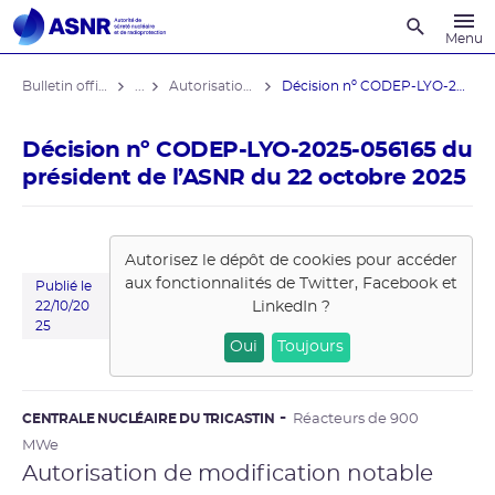
Recherche
Menu
Bulletin officiel de l'ASNR
...
Autorisations de modifications notables
Décision nº CODEP-LYO-2025-056165 du ...
Décision nº CODEP-LYO-2025-056165 du
président de l’ASNR du 22 octobre 2025
Autorisez le dépôt de cookies pour accéder
aux fonctionnalités de
Twitter, Facebook et
Publié le
LinkedIn
?
22/10/20
25
Oui
Toujours
CENTRALE NUCLÉAIRE DU TRICASTIN
Réacteurs de 900
MWe
Autorisation de modification notable