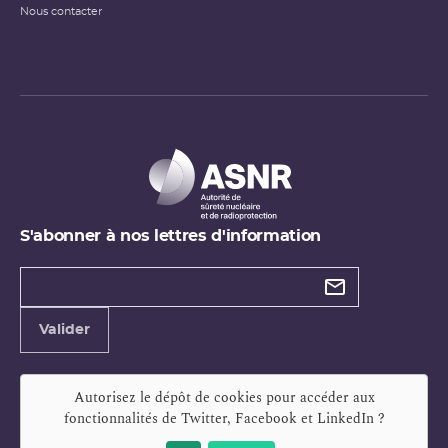
Nous contacter
S'abonner à nos lettres d'information
Types de
newsletter
Adresse
Valider
e-
mail
Autorisez le dépôt de cookies pour accéder aux
fonctionnalités de
Twitter, Facebook et LinkedIn
?