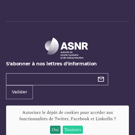
S'abonner à nos lettres d'information
Types de
newsletter
Adresse
Valider
e-
mail
Autorisez le dépôt de cookies pour accéder aux
fonctionnalités de
Twitter, Facebook et LinkedIn
?
Oui
Toujours