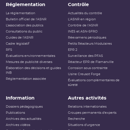
Réglementation
Contrôle
La réglementation
Actualités du contrôle
Bulletin officiel de l'ASNR
L'ASNR en région
L’association des publics
Contrôle de l'ASNR
Consultations du public
INES et ASN-SFRO
Guides de l'ASNR
Réexamens périodiques
Cadre législatif
Petits Réacteurs Modulaires
RFS
EPR 2
Évaluations environnementales
Surveillance des PFAS
Mesures de publicité diverses
Réacteur EPR de Flamanville
Élaboration des décisions et guides
Corrosion sous contrainte
INB
Usine Creusot Forge
Réglementation associée
Évaluations complémentaires de
sûreté
Information
Autres activités
Dossiers pédagogiques
Relations internationales
Publications
Groupes permanents d'experts
Archives des actualités
Recherche
Archives vidéos
Situations d'urgence