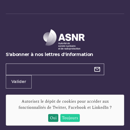
S'abonner à nos lettres d'information
Types de
newsletter
Adresse
Valider
e-
mail
Autorisez le dépôt de cookies pour accéder aux
fonctionnalités de
Twitter, Facebook et LinkedIn
?
Oui
Toujours