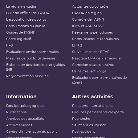
La réglementation
Actualités du contrôle
Bulletin officiel de l'ASNR
L'ASNR en région
L’association des publics
Contrôle de l'ASNR
Consultations du public
INES et ASN-SFRO
Guides de l'ASNR
Réexamens périodiques
Cadre législatif
Petits Réacteurs Modulaires
RFS
EPR 2
Évaluations environnementales
Surveillance des PFAS
Mesures de publicité diverses
Réacteur EPR de Flamanville
Élaboration des décisions et guides
Corrosion sous contrainte
INB
Usine Creusot Forge
Réglementation associée
Évaluations complémentaires de
sûreté
Information
Autres activités
Dossiers pédagogiques
Relations internationales
Publications
Groupes permanents d'experts
Archives des actualités
Recherche
Archives vidéos
Situations d'urgence
Centre d'information du public
Post-accident