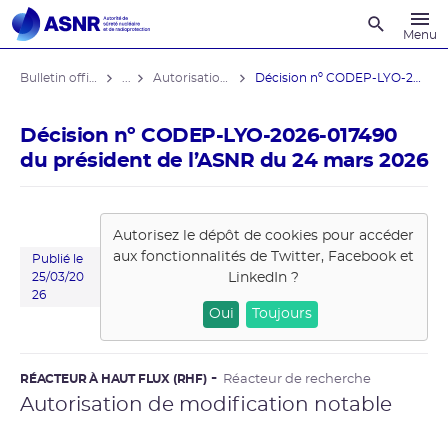
Recherche
Menu
Bulletin officiel de l'ASNR
...
Autorisations de modifications notables
Décision nº CODEP-LYO-2026-017490 du ...
Décision nº CODEP-LYO-2026-017490
du président de l’ASNR du 24 mars 2026
Autorisez le dépôt de cookies pour accéder
aux fonctionnalités de
Twitter, Facebook et
Publié le
LinkedIn
?
25/03/20
26
Oui
Toujours
RÉACTEUR À HAUT FLUX (RHF)
Réacteur de recherche
Autorisation de modification notable