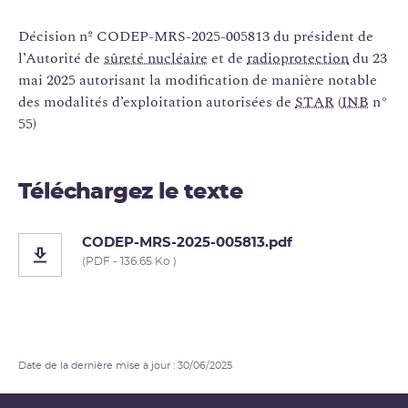
Décision nº CODEP-MRS-2025-005813 du président de
l’Autorité de
sûreté nucléaire
et de
radioprotection
du 23
mai 2025 autorisant la modification de manière notable
des modalités d’exploitation autorisées de
STAR
(
INB
n°
55)
Téléchargez le texte
CODEP-MRS-2025-005813.pdf
(PDF - 136.65 Ko )
Date de la dernière mise à jour : 30/06/2025