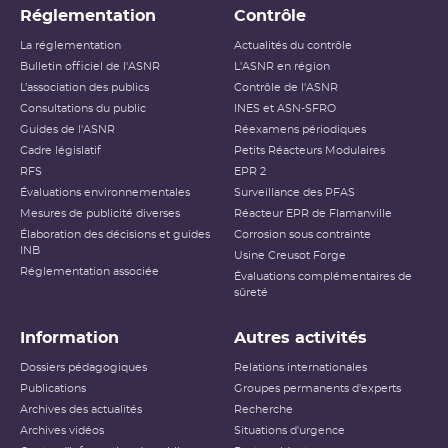
Réglementation
Contrôle
La réglementation
Actualités du contrôle
Bulletin officiel de l'ASNR
L'ASNR en région
L’association des publics
Contrôle de l'ASNR
Consultations du public
INES et ASN-SFRO
Guides de l'ASNR
Réexamens périodiques
Cadre législatif
Petits Réacteurs Modulaires
RFS
EPR 2
Évaluations environnementales
Surveillance des PFAS
Mesures de publicité diverses
Réacteur EPR de Flamanville
Élaboration des décisions et guides
Corrosion sous contrainte
INB
Usine Creusot Forge
Réglementation associée
Évaluations complémentaires de
sûreté
Information
Autres activités
Dossiers pédagogiques
Relations internationales
Publications
Groupes permanents d'experts
Archives des actualités
Recherche
Archives vidéos
Situations d'urgence