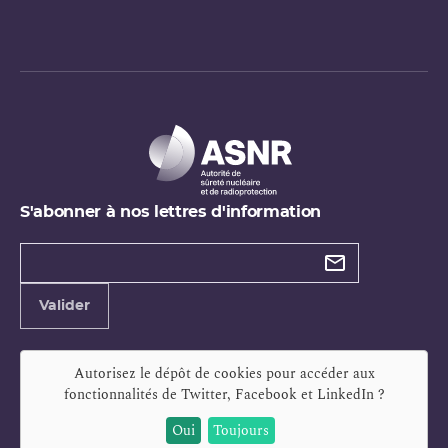
S'abonner à nos lettres d'information
Types de
newsletter
Adresse
Valider
e-
mail
Autorisez le dépôt de cookies pour accéder aux
fonctionnalités de
Twitter, Facebook et LinkedIn
?
Oui
Toujours