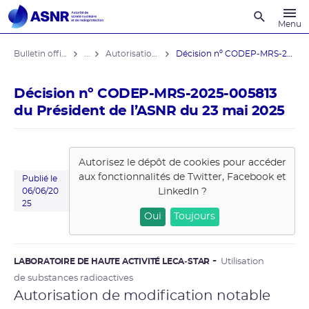
Recherche
Menu
Bulletin officiel de l'ASNR
...
Autorisations de modifications notables
Décision nº CODEP-MRS-2025-005813 du ...
Décision nº CODEP-MRS-2025-005813
du Président de l’ASNR du 23 mai 2025
Autorisez le dépôt de cookies pour accéder
aux fonctionnalités de
Twitter, Facebook et
Publié le
LinkedIn
?
06/06/20
25
Oui
Toujours
LABORATOIRE DE HAUTE ACTIVITÉ LECA‑STAR
Utilisation
de substances radioactives
Autorisation de modification notable