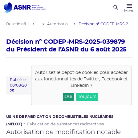
Recherche
Menu
Bulletin officiel de l'ASNR
...
Autorisations de modifications notables
Décision nº CODEP-MRS-2025-039879 du ...
Décision nº CODEP-MRS-2025-039879
du Président de l’ASNR du 6 août 2025
Autorisez le dépôt de cookies pour accéder
aux fonctionnalités de
Twitter, Facebook et
Publié le
LinkedIn
?
08/08/20
25
Oui
Toujours
USINE DE FABRICATION DE COMBUSTIBLES NUCLÉAIRES
(MELOX)
Fabrication de substances radioactives
Autorisation de modification notable