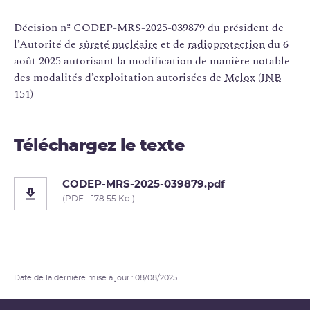
Décision nº CODEP-MRS-2025-039879 du président de
l’Autorité de
sûreté nucléaire
et de
radioprotection
du 6
août 2025 autorisant la modification de manière notable
des modalités d’exploitation autorisées de
Melox
(
INB
151)
Téléchargez le texte
CODEP-MRS-2025-039879.pdf
(PDF - 178.55 Ko )
Date de la dernière mise à jour : 08/08/2025