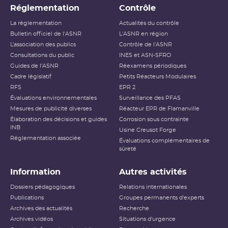
Réglementation
Contrôle
La réglementation
Actualités du contrôle
Bulletin officiel de l'ASNR
L'ASNR en région
L’association des publics
Contrôle de l'ASNR
Consultations du public
INES et ASN-SFRO
Guides de l'ASNR
Réexamens périodiques
Cadre législatif
Petits Réacteurs Modulaires
RFS
EPR 2
Évaluations environnementales
Surveillance des PFAS
Mesures de publicité diverses
Réacteur EPR de Flamanville
Élaboration des décisions et guides
Corrosion sous contrainte
INB
Usine Creusot Forge
Réglementation associée
Évaluations complémentaires de
sûreté
Information
Autres activités
Dossiers pédagogiques
Relations internationales
Publications
Groupes permanents d'experts
Archives des actualités
Recherche
Archives vidéos
Situations d'urgence