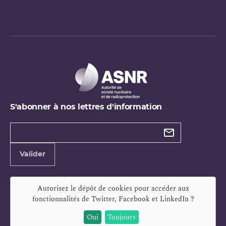
S'abonner à nos lettres d'information
Types de
newsletter
Adresse
Valider
e-
mail
Autorisez le dépôt de cookies pour accéder aux
fonctionnalités de
Twitter, Facebook et LinkedIn
?
Oui
Toujours