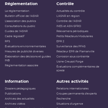
Réglementation
Contrôle
La réglementation
Actualités du contrôle
Bulletin officiel de l'ASNR
L'ASNR en région
L’association des publics
Contrôle de l'ASNR
Consultations du public
INES et ASN-SFRO
Guides de l'ASNR
Réexamens périodiques
Cadre législatif
Petits Réacteurs Modulaires
RFS
EPR 2
Évaluations environnementales
Surveillance des PFAS
Mesures de publicité diverses
Réacteur EPR de Flamanville
Élaboration des décisions et guides
Corrosion sous contrainte
INB
Usine Creusot Forge
Réglementation associée
Évaluations complémentaires de
sûreté
Information
Autres activités
Dossiers pédagogiques
Relations internationales
Publications
Groupes permanents d'experts
Archives des actualités
Recherche
Archives vidéos
Situations d'urgence