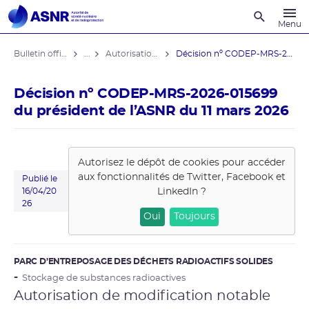
Recherche
Menu
Bulletin officiel de l'ASNR
...
Autorisations de modifications notables
Décision nº CODEP-MRS-2026-015699 du ...
Décision nº CODEP-MRS-2026-015699
du président de l’ASNR du 11 mars 2026
Autorisez le dépôt de cookies pour accéder
aux fonctionnalités de
Twitter, Facebook et
Publié le
LinkedIn
?
16/04/20
26
Oui
Toujours
PARC D’ENTREPOSAGE DES DÉCHETS RADIOACTIFS SOLIDES
Stockage de substances radioactives
Autorisation de modification notable