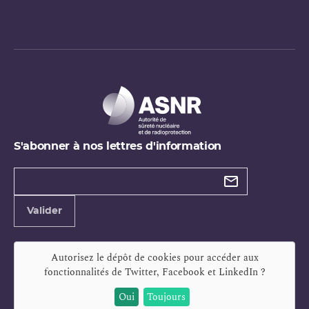
S'abonner à nos lettres d'information
Types de
newsletter
Adresse
Valider
e-
mail
Autorisez le dépôt de cookies pour accéder aux
fonctionnalités de
Twitter, Facebook et LinkedIn
?
Oui
Toujours