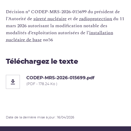
Décision nº CODEP-MRS-2026-015699 du président de
l’Autorité de
sûreté nucléaire
et de
radioprotection
du 11
mars 2026 autorisant la modification notable des
modalités d’exploitation autorisées de l’
installation
nucléaire de base
no56
Téléchargez le texte
CODEP-MRS-2026-015699.pdf
(PDF - 178.24 Ko )
Date de la dernière mise à jour : 16/04/2026