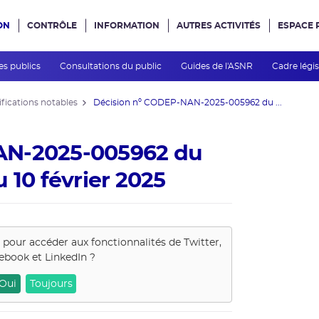
ON
CONTRÔLE
INFORMATION
AUTRES ACTIVITÉS
ESPACE 
e site
es publics
Consultations du public
Guides de l'ASNR
Cadre légis
fications notables
Décision nº CODEP-NAN-2025-005962 du ...
AN-2025-005962 du
 10 février 2025
s pour accéder aux fonctionnalités de
Twitter,
ebook et LinkedIn
?
Oui
Toujours