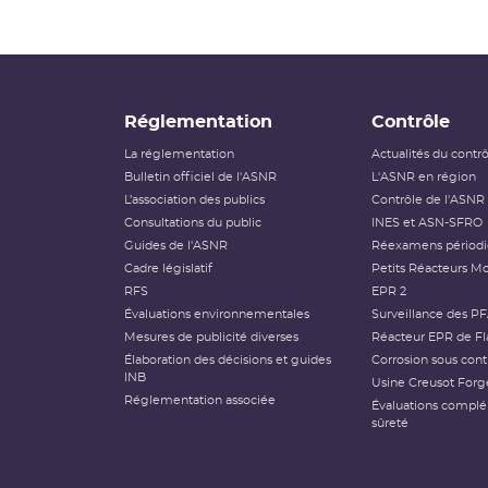
Réglementation
Contrôle
La réglementation
Actualités du contr
Bulletin officiel de l'ASNR
L'ASNR en région
L’association des publics
Contrôle de l'ASNR
Consultations du public
INES et ASN-SFRO
Guides de l'ASNR
Réexamens périod
Cadre législatif
Petits Réacteurs Mo
RFS
EPR 2
Évaluations environnementales
Surveillance des P
Mesures de publicité diverses
Réacteur EPR de Fl
Élaboration des décisions et guides
Corrosion sous cont
INB
Usine Creusot Forg
Réglementation associée
Évaluations compl
sûreté