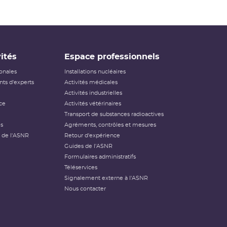
ités
Espace professionnels
ionales
Installations nucléaires
ts d'experts
Activités médicales
Activités industrielles
ce
Activités vétérinaires
Transport de substances radioactives
és
Agréments, contrôles et mesures
 de l'ASNR
Retour d'expérience
Guides de l'ASNR
Formulaires administratifs
Téléservices
Signalement externe à l'ASNR
Nous contacter