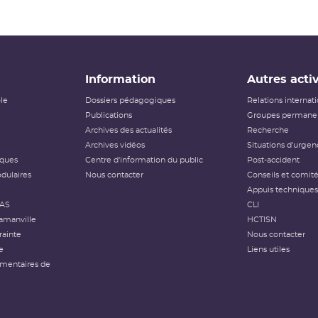
Information
Autres activ
ôle
Dossiers pédagogiques
Relations internat
Publications
Groupes permanen
Archives des actualités
Recherche
Archives vidéos
Situations d'urgen
iques
Centre d'information du public
Post-accident
dulaires
Nous contacter
Conseils et comit
Appuis techniques
FAS
CLI
amanville
HCTISN
rainte
Nous contacter
e
Liens utiles
émentaires de