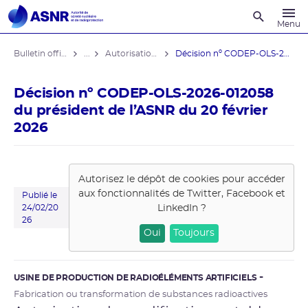
Recherche
Menu
Bulletin officiel de l'ASNR
...
Autorisations de modifications notables
Décision nº CODEP-OLS-2026-012058 du ...
Décision nº CODEP-OLS-2026-012058
du président de l’ASNR du 20 février
2026
Autorisez le dépôt de cookies pour accéder
aux fonctionnalités de
Twitter, Facebook et
Publié le
LinkedIn
?
24/02/20
26
Oui
Toujours
USINE DE PRODUCTION DE RADIOÉLÉMENTS ARTIFICIELS
Fabrication ou transformation de substances radioactives