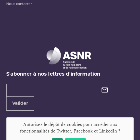
Nous contacter
S'abonner à nos lettres d'information
Types de
newsletter
Adresse
Valider
e-
mail
Autorisez le dépôt de cookies pour accéder aux
fonctionnalités de
Twitter, Facebook et LinkedIn
?