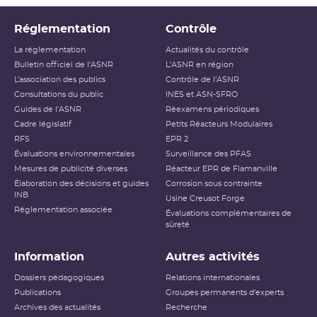
Réglementation
Contrôle
La réglementation
Actualités du contrôle
Bulletin officiel de l'ASNR
L'ASNR en région
L’association des publics
Contrôle de l'ASNR
Consultations du public
INES et ASN-SFRO
Guides de l'ASNR
Réexamens périodiques
Cadre législatif
Petits Réacteurs Modulaires
RFS
EPR 2
Évaluations environnementales
Surveillance des PFAS
Mesures de publicité diverses
Réacteur EPR de Flamanville
Élaboration des décisions et guides
Corrosion sous contrainte
INB
Usine Creusot Forge
Réglementation associée
Évaluations complémentaires de
sûreté
Information
Autres activités
Dossiers pédagogiques
Relations internationales
Publications
Groupes permanents d'experts
Archives des actualités
Recherche