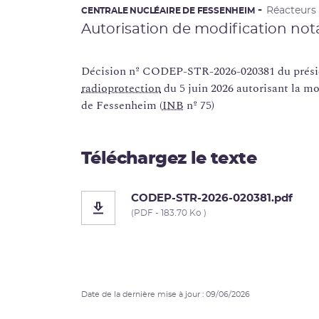
Réacteurs
CENTRALE NUCLÉAIRE DE FESSENHEIM
Autorisation de modification not
Décision nº CODEP-STR-2026-020381 du présid
radioprotection
du 5 juin 2026 autorisant la mo
de Fessenheim (
INB
nº 75)
Téléchargez le texte
CODEP-STR-2026-020381.pdf
(PDF - 183.70 Ko )
Date de la dernière mise à jour : 09/06/2026