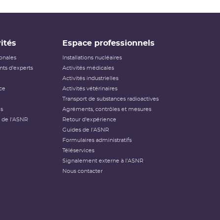
ités
Espace professionnels
ionales
Installations nucléaires
ts d'experts
Activités médicales
Activités industrielles
ce
Activités vétérinaires
Transport de substances radioactives
és
Agréments, contrôles et mesures
 de l'ASNR
Retour d'expérience
Guides de l'ASNR
Formulaires administratifs
Téléservices
Signalement externe à l'ASNR
Nous contacter