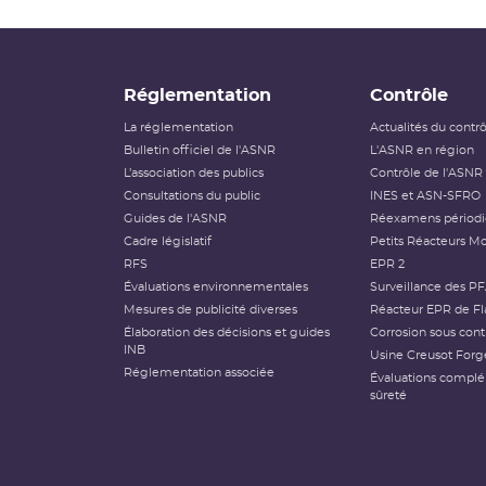
Réglementation
Contrôle
La réglementation
Actualités du contr
Bulletin officiel de l'ASNR
L'ASNR en région
L’association des publics
Contrôle de l'ASNR
Consultations du public
INES et ASN-SFRO
Guides de l'ASNR
Réexamens périod
Cadre législatif
Petits Réacteurs Mo
RFS
EPR 2
Évaluations environnementales
Surveillance des P
Mesures de publicité diverses
Réacteur EPR de Fl
Élaboration des décisions et guides
Corrosion sous cont
INB
Usine Creusot Forg
Réglementation associée
Évaluations compl
sûreté