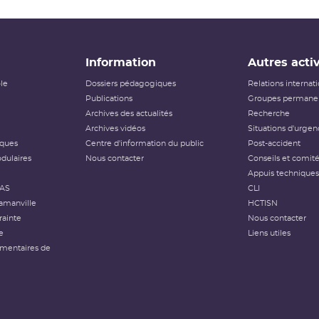
Information
Autres activ
ôle
Dossiers pédagogiques
Relations internat
Publications
Groupes permanen
Archives des actualités
Recherche
Archives vidéos
Situations d'urgen
iques
Centre d'information du public
Post-accident
dulaires
Nous contacter
Conseils et comit
Appuis techniques
FAS
CLI
amanville
HCTISN
rainte
Nous contacter
e
Liens utiles
émentaires de