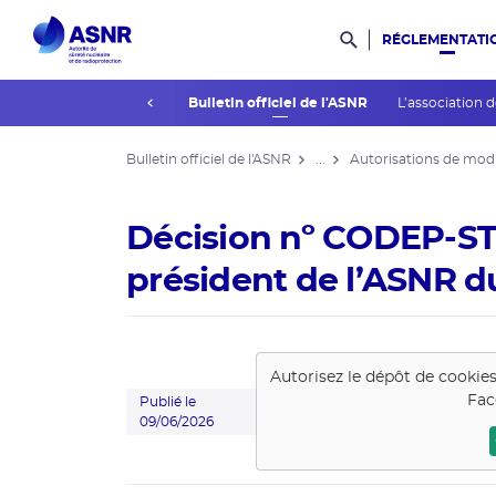
RÉGLEMENTATI
Rechercher dans l
prev
La réglementation
Bulletin officiel de l'ASNR
L’association 
Bulletin officiel de l'ASNR
...
Autorisations de modi
Décision nº CODEP-S
président de l’ASNR du
Autorisez le dépôt de cookie
Fac
Publié le
09/06/2026