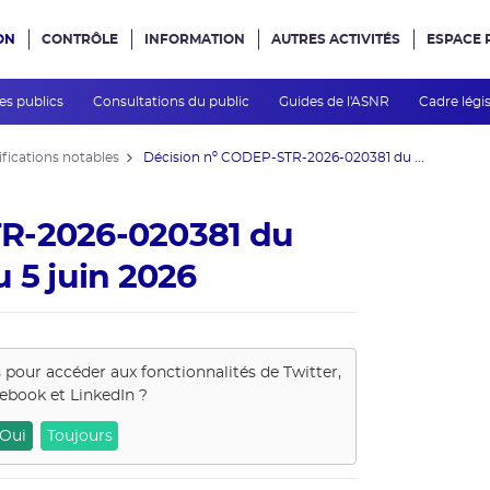
ON
CONTRÔLE
INFORMATION
AUTRES ACTIVITÉS
ESPACE 
e site
des publics
Consultations du public
Guides de l'ASNR
Cadre légis
fications notables
Décision nº CODEP-STR-2026-020381 du ...
TR-2026-020381 du
 5 juin 2026
s pour accéder aux fonctionnalités de
Twitter,
ebook et LinkedIn
?
Oui
Toujours