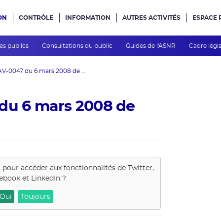
ON
CONTRÔLE
INFORMATION
AUTRES ACTIVITÉS
ESPACE 
e site
des publics
Consultations du public
Guides de l'ASNR
Cadre légis
AV-0047 du 6 mars 2008 de ...
 du 6 mars 2008 de
s pour accéder aux fonctionnalités de
Twitter,
ebook et LinkedIn
?
Oui
Toujours