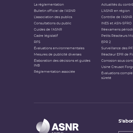
La réglementation
Actualités du contr
Bulletin officiel de l'ASNR
L'ASNR en région
L’association des publics
Contrôle de l'ASNR
Consultations du public
INES et ASN-SFRO
Guides de l'ASNR
Réexamens périod
Cadre législatif
Petits Réacteurs Mo
RFS
EPR 2
Évaluations environnementales
Surveillance des P
Mesures de publicité diverses
Réacteur EPR de Fl
Élaboration des décisions et guides
Corrosion sous cont
INB
Usine Creusot Forg
Réglementation associée
Évaluations compl
sûreté
S'abon
Types