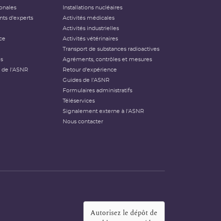
ionales
Installations nucléaires
ts d'experts
Activités médicales
Activités industrielles
ce
Activités vétérinaires
Transport de substances radioactives
és
Agréments, contrôles et mesures
 de l'ASNR
Retour d'expérience
Guides de l'ASNR
Formulaires administratifs
Téléservices
Signalement externe à l'ASNR
Nous contacter
Autorisez le dépôt de