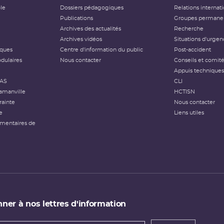
ôle
Dossiers pédagogiques
Relations internat
Publications
Groupes permanen
Archives des actualités
Recherche
Archives vidéos
Situations d'urgen
iques
Centre d'information du public
Post-accident
dulaires
Nous contacter
Conseils et comit
Appuis techniques
FAS
CLI
amanville
HCTISN
rainte
Nous contacter
e
Liens utiles
émentaires de
ner à nos lettres d'information
 de