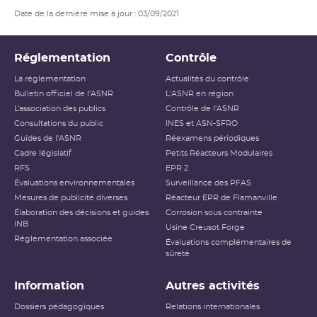
Date de la dernière mise à jour : 03/09/2021
Réglementation
Contrôle
La réglementation
Actualités du contrôle
Bulletin officiel de l'ASNR
L'ASNR en région
L’association des publics
Contrôle de l'ASNR
Consultations du public
INES et ASN-SFRO
Guides de l'ASNR
Réexamens périodiques
Cadre législatif
Petits Réacteurs Modulaires
RFS
EPR 2
Évaluations environnementales
Surveillance des PFAS
Mesures de publicité diverses
Réacteur EPR de Flamanville
Élaboration des décisions et guides
Corrosion sous contrainte
INB
Usine Creusot Forge
Réglementation associée
Évaluations complémentaires de
sûreté
Information
Autres activités
Dossiers pédagogiques
Relations internationales