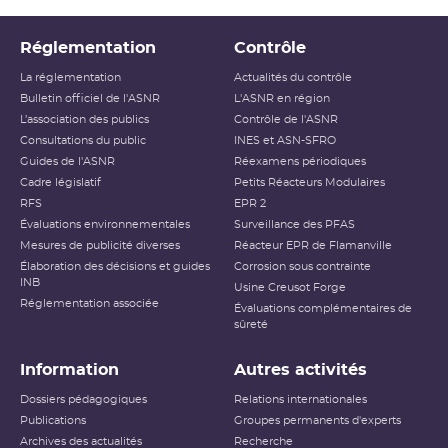
Réglementation
Contrôle
La réglementation
Actualités du contrôle
Bulletin officiel de l'ASNR
L'ASNR en région
L’association des publics
Contrôle de l'ASNR
Consultations du public
INES et ASN-SFRO
Guides de l'ASNR
Réexamens périodiques
Cadre législatif
Petits Réacteurs Modulaires
RFS
EPR 2
Évaluations environnementales
Surveillance des PFAS
Mesures de publicité diverses
Réacteur EPR de Flamanville
Élaboration des décisions et guides
Corrosion sous contrainte
INB
Usine Creusot Forge
Réglementation associée
Évaluations complémentaires de
sûreté
Information
Autres activités
Dossiers pédagogiques
Relations internationales
Publications
Groupes permanents d'experts
Archives des actualités
Recherche