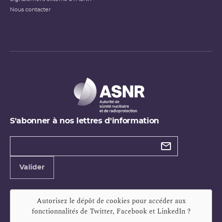
Nous contacter
S'abonner à nos lettres d'information
Types de
newsletter
Adresse
Valider
e-
mail
Autorisez le dépôt de cookies pour accéder aux
fonctionnalités de
Twitter, Facebook et LinkedIn
?