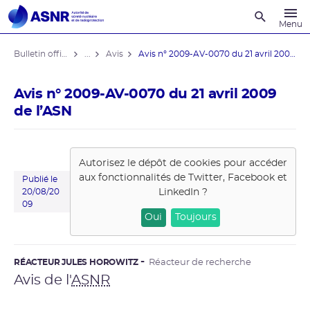
Recherche
Menu
Bulletin officiel de l'ASNR
...
Avis
Avis n° 2009-AV-0070 du 21 avril 2009 ...
Avis n° 2009-AV-0070 du 21 avril 2009
de l’ASN
Autorisez le dépôt de cookies pour accéder
aux fonctionnalités de
Twitter, Facebook et
Publié le
LinkedIn
?
20/08/20
09
Oui
Toujours
RÉACTEUR JULES HOROWITZ
Réacteur de recherche
Avis de l'
ASNR