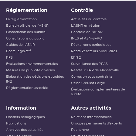
Réglementation
Contrôle
La réglementation
Actualités du contrôle
Bulletin officiel de l'ASNR
L'ASNR en région
L’association des publics
Contrôle de l'ASNR
Consultations du public
INES et ASN-SFRO
Guides de l'ASNR
Réexamens périodiques
Cadre législatif
Petits Réacteurs Modulaires
RFS
EPR 2
Évaluations environnementales
Surveillance des PFAS
Mesures de publicité diverses
Réacteur EPR de Flamanville
Élaboration des décisions et guides
Corrosion sous contrainte
INB
Usine Creusot Forge
Réglementation associée
Évaluations complémentaires de
sûreté
Information
Autres activités
Dossiers pédagogiques
Relations internationales
Publications
Groupes permanents d'experts
Archives des actualités
Recherche