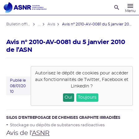
Recherche
Menu
Bulletin officiel de l'ASNR
...
Avis
Avis n° 2010-AV-0081 du 5 janvier 2010 ...
Avis n° 2010-AV-0081 du 5 janvier 2010
de l’ASN
Autorisez le dépôt de cookies pour accéder
aux fonctionnalités de
Twitter, Facebook et
Publié le
LinkedIn
?
08/01/20
10
Oui
Toujours
SILOS D'ENTREPOSAGE DE CHEMISES GRAPHITE IRRADIÉES
Stockage ou dépôts de substances radioactives
Avis de l'
ASNR