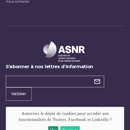
Nous contacter
S'abonner à nos lettres d'information
Types de
newsletter
Adresse
Valider
e-
mail
Autorisez le dépôt de cookies pour accéder aux
fonctionnalités de
Twitter, Facebook et LinkedIn
?