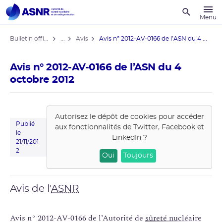
Recherche
Menu
Bulletin officiel de l'ASNR
...
Avis
Avis n° 2012-AV-0166 de l’ASN du 4 ...
Avis n° 2012-AV-0166 de l’ASN du 4
octobre 2012
Autorisez le dépôt de cookies pour accéder
Publié
aux fonctionnalités de
Twitter, Facebook et
le
LinkedIn
?
21/11/201
2
Oui
Toujours
Avis de l'
ASNR
Avis n° 2012-AV-0166 de l’Autorité de
sûreté nucléaire