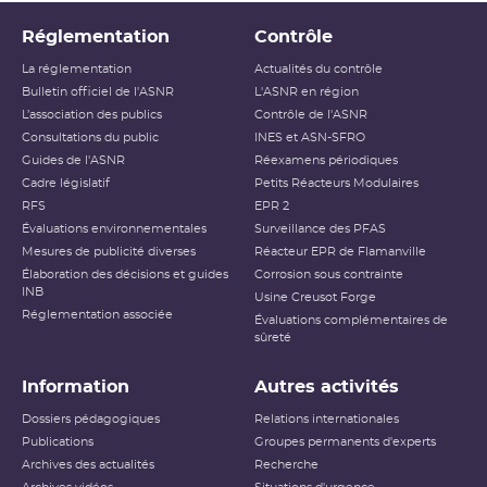
Réglementation
Contrôle
La réglementation
Actualités du contrôle
Bulletin officiel de l'ASNR
L'ASNR en région
L’association des publics
Contrôle de l'ASNR
Consultations du public
INES et ASN-SFRO
Guides de l'ASNR
Réexamens périodiques
Cadre législatif
Petits Réacteurs Modulaires
RFS
EPR 2
Évaluations environnementales
Surveillance des PFAS
Mesures de publicité diverses
Réacteur EPR de Flamanville
Élaboration des décisions et guides
Corrosion sous contrainte
INB
Usine Creusot Forge
Réglementation associée
Évaluations complémentaires de
sûreté
Information
Autres activités
Dossiers pédagogiques
Relations internationales
Publications
Groupes permanents d'experts
Archives des actualités
Recherche