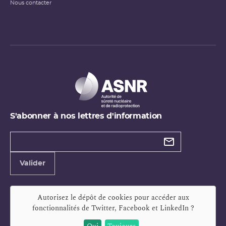
Nous contacter
S'abonner à nos lettres d'information
Types de
newsletter
Adresse
Valider
e-
mail
Autorisez le dépôt de cookies pour accéder aux
fonctionnalités de
Twitter, Facebook et LinkedIn
?