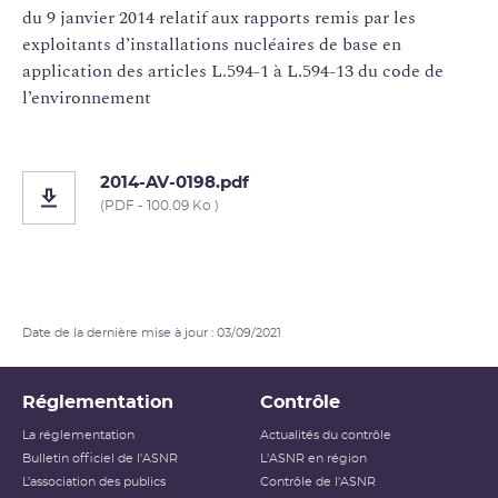
du 9 janvier 2014 relatif aux rapports remis par les
exploitants d’installations nucléaires de base en
application des articles L.594-1 à L.594-13 du code de
l’environnement
2014-AV-0198.pdf
(PDF - 100.09 Ko )
Date de la dernière mise à jour : 03/09/2021
Réglementation
Contrôle
La réglementation
Actualités du contrôle
Bulletin officiel de l'ASNR
L'ASNR en région
L’association des publics
Contrôle de l'ASNR