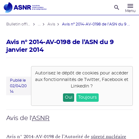
Recherche
Menu
Bulletin officiel de l'ASNR
...
Avis
Avis n° 2014-AV-0198 de l’ASN du 9 ...
Avis n° 2014-AV-0198 de l’ASN du 9
janvier 2014
Autorisez le dépôt de cookies pour accéder
aux fonctionnalités de
Twitter, Facebook et
Publié le
LinkedIn
?
02/04/20
14
Oui
Toujours
Avis de l'
ASNR
Avis n° 2014-AV-0198 de l’Autorité de
sûreté nucléaire