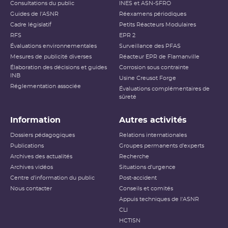
Consultations du public
INES et ASN-SFRO
Guides de l'ASNR
Réexamens périodiques
Cadre législatif
Petits Réacteurs Modulaires
RFS
EPR 2
Évaluations environnementales
Surveillance des PFAS
Mesures de publicité diverses
Réacteur EPR de Flamanville
Élaboration des décisions et guides
Corrosion sous contrainte
INB
Usine Creusot Forge
Réglementation associée
Évaluations complémentaires de
sûreté
Information
Autres activités
Dossiers pédagogiques
Relations internationales
Publications
Groupes permanents d'experts
Archives des actualités
Recherche
Archives vidéos
Situations d'urgence
Centre d'information du public
Post-accident
Nous contacter
Conseils et comités
Appuis techniques de l'ASNR
CLI
HCTISN