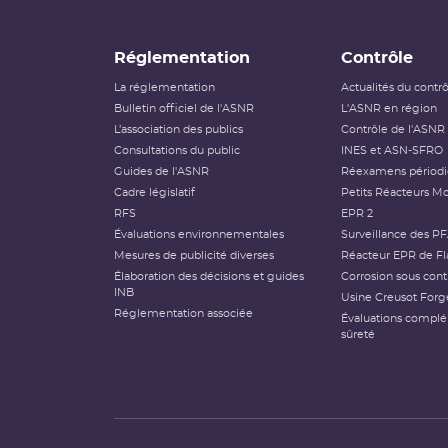
Réglementation
Contrôle
La réglementation
Actualités du contr
Bulletin officiel de l'ASNR
L'ASNR en région
L’association des publics
Contrôle de l'ASNR
Consultations du public
INES et ASN-SFRO
Guides de l'ASNR
Réexamens périod
Cadre législatif
Petits Réacteurs Mo
RFS
EPR 2
Évaluations environnementales
Surveillance des P
Mesures de publicité diverses
Réacteur EPR de Fl
Élaboration des décisions et guides
Corrosion sous cont
INB
Usine Creusot Forg
Réglementation associée
Évaluations compl
sûreté