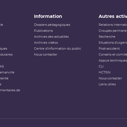
Information
Autres activ
ôle
Dossiers pédagogiques
Relations internat
Publications
Groupes permanen
Archives des actualités
Recherche
Archives vidéos
Situations d'urgen
iques
Centre d'information du public
Post-accident
dulaires
Nous contacter
Conseils et comit
Appuis techniques
FAS
CLI
amanville
HCTISN
rainte
Nous contacter
e
Liens utiles
émentaires de