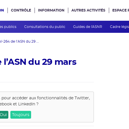
ON
CONTRÔLE
INFORMATION
AUTRES ACTIVITÉS
ESPACE 
e site
es publics
Consultations du public
Guides de l'ASNR
Cadre légis
V-264 de l’ASN du 29 ...
e l’ASN du 29 mars
s pour accéder aux fonctionnalités de
Twitter,
ebook et LinkedIn
?
Oui
Toujours