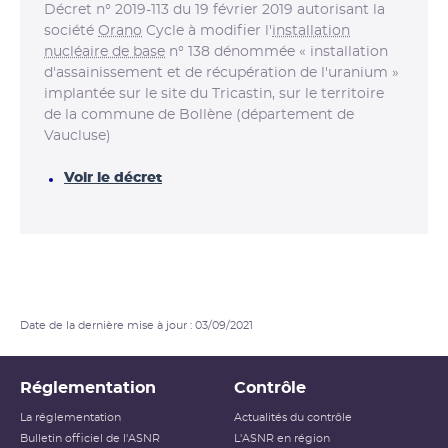
Décret n° 2019-113 du 19 février 2019 autorisant la
société
Orano
Cycle à modifier l'
installation
nucléaire de base
n° 138 dénommée « installation
d'assainissement et de récupération de l'uranium »
implantée sur le site du Tricastin, sur le territoire
de la commune de Bollène (département de
Vaucluse)
Voir le décret
Date de la dernière mise à jour : 03/09/2021
Réglementation
Contrôle
La réglementation
Actualités du contrôle
Bulletin officiel de l'ASNR
L'ASNR en région