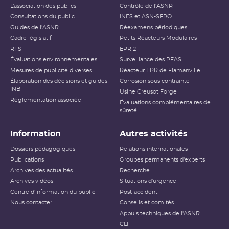
L’association des publics
Contrôle de l'ASNR
Consultations du public
INES et ASN-SFRO
Guides de l'ASNR
Réexamens périodiques
Cadre législatif
Petits Réacteurs Modulaires
RFS
EPR 2
Évaluations environnementales
Surveillance des PFAS
Mesures de publicité diverses
Réacteur EPR de Flamanville
Élaboration des décisions et guides
Corrosion sous contrainte
INB
Usine Creusot Forge
Réglementation associée
Évaluations complémentaires de
sûreté
Information
Autres activités
Dossiers pédagogiques
Relations internationales
Publications
Groupes permanents d'experts
Archives des actualités
Recherche
Archives vidéos
Situations d'urgence
Centre d'information du public
Post-accident
Nous contacter
Conseils et comités
Appuis techniques de l'ASNR
CLI