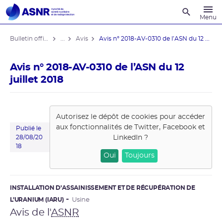
Recherche
Menu
Bulletin officiel de l'ASNR
...
Avis
Avis n° 2018-AV-0310 de l’ASN du 12 ...
Avis n° 2018-AV-0310 de l’ASN du 12
juillet 2018
Autorisez le dépôt de cookies pour accéder
aux fonctionnalités de
Twitter, Facebook et
Publié le
LinkedIn
?
28/08/20
18
Oui
Toujours
INSTALLATION D’ASSAINISSEMENT ET DE RÉCUPÉRATION DE
L’URANIUM (IARU)
Usine
Avis de l'
ASNR