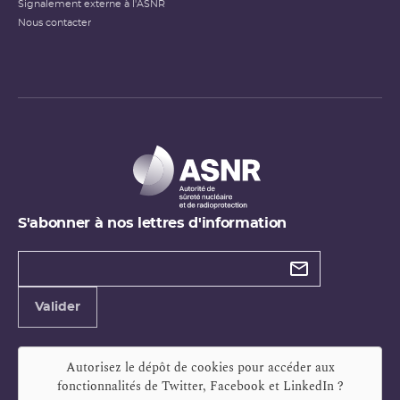
Signalement externe à l'ASNR
Nous contacter
S'abonner à nos lettres d'information
Types de
newsletter
Adresse
Valider
e-
mail
Autorisez le dépôt de cookies pour accéder aux
fonctionnalités de
Twitter, Facebook et LinkedIn
?