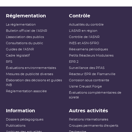
Réglementation
Contrôle
La réglementation
Actualités du contrôle
Bulletin officiel de l'ASNR
L'ASNR en région
L’association des publics
Contrôle de l'ASNR
Consultations du public
INES et ASN-SFRO
Guides de l'ASNR
Réexamens périodiques
Cadre législatif
Petits Réacteurs Modulaires
RFS
EPR 2
Évaluations environnementales
Surveillance des PFAS
Mesures de publicité diverses
Réacteur EPR de Flamanville
Élaboration des décisions et guides
Corrosion sous contrainte
INB
Usine Creusot Forge
Réglementation associée
Évaluations complémentaires de
sûreté
Information
Autres activités
Dossiers pédagogiques
Relations internationales
Publications
Groupes permanents d'experts
Archives des actualités
Recherche