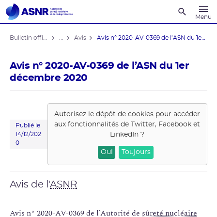
Recherche
Menu
Bulletin officiel de l'ASNR
...
Avis
Avis n° 2020-AV-0369 de l’ASN du 1er ...
Avis n° 2020-AV-0369 de l’ASN du 1er
décembre 2020
Autorisez le dépôt de cookies pour accéder
aux fonctionnalités de
Twitter, Facebook et
Publié le
LinkedIn
?
14/12/202
0
Oui
Toujours
Avis de l'
ASNR
Avis n° 2020-AV-0369 de l’Autorité de
sûreté nucléaire