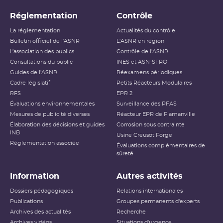
Réglementation
Contrôle
La réglementation
Actualités du contrôle
Bulletin officiel de l'ASNR
L'ASNR en région
L’association des publics
Contrôle de l'ASNR
Consultations du public
INES et ASN-SFRO
Guides de l'ASNR
Réexamens périodiques
Cadre législatif
Petits Réacteurs Modulaires
RFS
EPR 2
Évaluations environnementales
Surveillance des PFAS
Mesures de publicité diverses
Réacteur EPR de Flamanville
Élaboration des décisions et guides
Corrosion sous contrainte
INB
Usine Creusot Forge
Réglementation associée
Évaluations complémentaires de
sûreté
Information
Autres activités
Dossiers pédagogiques
Relations internationales
Publications
Groupes permanents d'experts
Archives des actualités
Recherche
Archives vidéos
Situations d'urgence