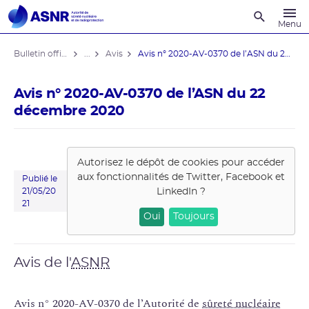
Recherche
Menu
Bulletin officiel de l'ASNR
...
Avis
Avis n° 2020-AV-0370 de l’ASN du 22 ...
Avis n° 2020-AV-0370 de l’ASN du 22
décembre 2020
Autorisez le dépôt de cookies pour accéder
aux fonctionnalités de
Twitter, Facebook et
Publié le
LinkedIn
?
21/05/20
21
Oui
Toujours
Avis de l'
ASNR
Avis n° 2020-AV-0370 de l’Autorité de
sûreté nucléaire