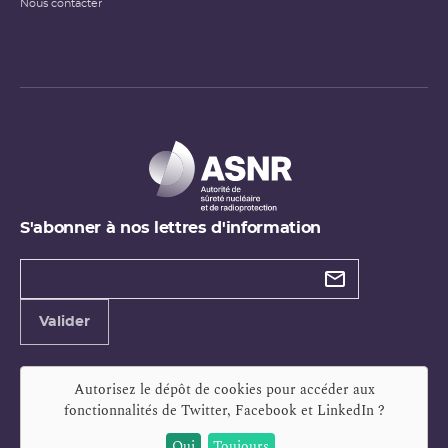
Nous contacter
S'abonner à nos lettres d'information
Types de
newsletter
Adresse
Valider
e-
mail
Autorisez le dépôt de cookies pour accéder aux
fonctionnalités de
Twitter, Facebook et LinkedIn
?
Oui
Toujours