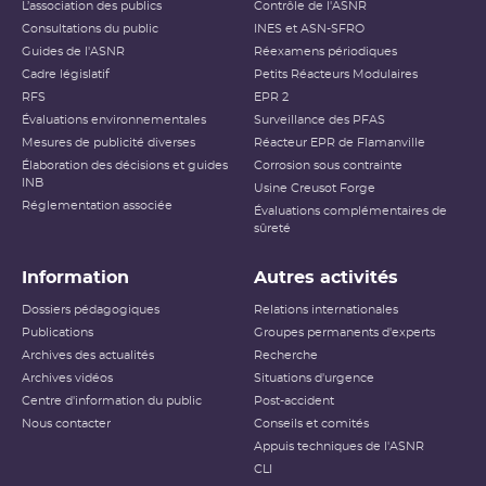
L’association des publics
Contrôle de l'ASNR
Consultations du public
INES et ASN-SFRO
Guides de l'ASNR
Réexamens périodiques
Cadre législatif
Petits Réacteurs Modulaires
RFS
EPR 2
Évaluations environnementales
Surveillance des PFAS
Mesures de publicité diverses
Réacteur EPR de Flamanville
Élaboration des décisions et guides
Corrosion sous contrainte
INB
Usine Creusot Forge
Réglementation associée
Évaluations complémentaires de
sûreté
Information
Autres activités
Dossiers pédagogiques
Relations internationales
Publications
Groupes permanents d'experts
Archives des actualités
Recherche
Archives vidéos
Situations d'urgence
Centre d'information du public
Post-accident
Nous contacter
Conseils et comités
Appuis techniques de l'ASNR
CLI