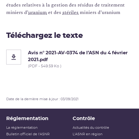
études relatives à la gestion des résidus de traitement
miniers d’
uranium
et des
stériles
miniers d’uranium
Téléchargez le texte
Avis n° 2021-AV-0374 de l’ASN du 4 février
2021.pdf
(PDF - 549.59 Ko )
Date de la dernière mise à jour : 03/09/2021
Réglementation
Contrôle
La réglementation
Actualités du contrôle
Bulletin officiel de l'ASNR
L'ASNR en région